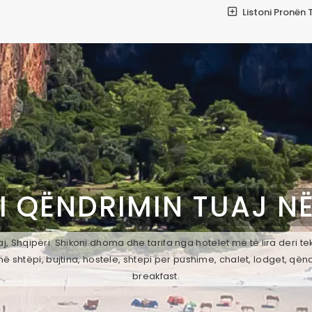
Listoni Pronën 
I QËNDRIMIN TUAJ N
j, Shqipëri. Shikoni dhoma dhe tarifa nga hotelet më të lira deri t
ë shtëpi, bujtina, hostele, shtepi per pushime, chalet, lodget, qën
breakfast.