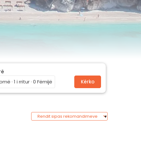
rë
omë · 1 i rritur · 0 Fëmijë
Kërko