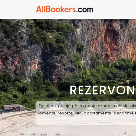
REZERVON
Zgjidhni nga një përzgjedhje pronash në Metalia
komente, resorte, vila, apartamente, qëndrime n