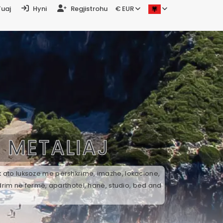
Tuaj
Hyni
Regjistrohu
€ EUR
Ë
METALIAJ
ek ato luksoze me përshkrime, imazhe, lokacione,
drim në fermë, aparthotel, hanë, studio, bed and