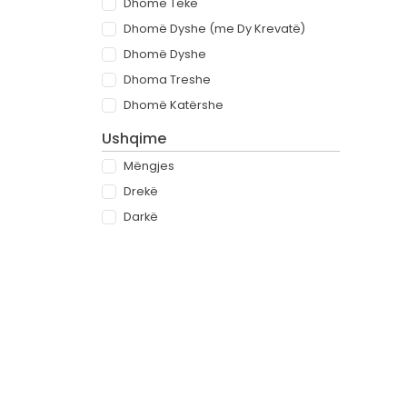
Dhomë Teke
Dhomë Dyshe (me Dy Krevatë)
Dhomë Dyshe
Dhoma Treshe
Dhomë Katërshe
Ushqime
Mëngjes
Drekë
Darkë
All-inclusive
Rreth
Partnerët