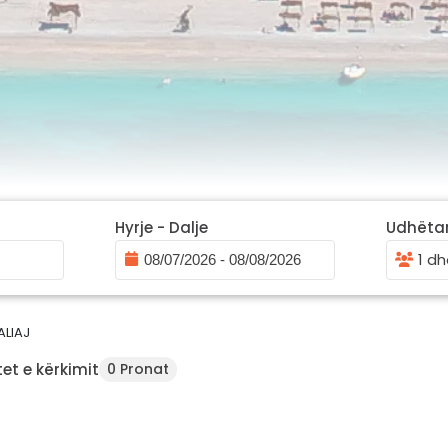
Hyrje - Dalje
Udhëta
1 dh
ALIAJ
et e kërkimit
0 Pronat