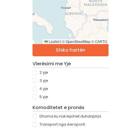
Leaflet
© OpenStreetMap © CARTO
|
Shiko hartën
Vlerësimi me Yje
2 yje
3 yje
4 yje
5 yje
Komoditetet e pronës
Dhoma ku nuk lejohet duhanpirja
Transport nga Aeroporti