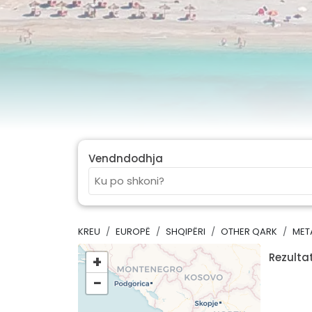
Vendndodhja
KREU
EUROPË
SHQIPËRI
OTHER QARK
MET
Rezultat
+
−