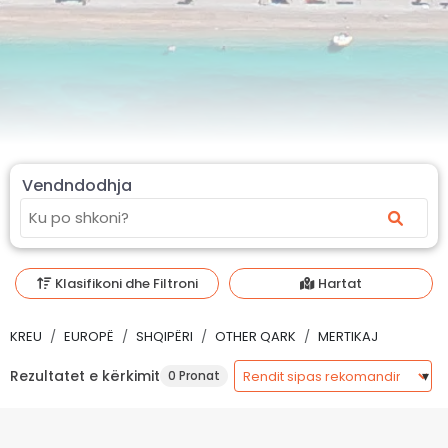
Vendndodhja
Klasifikoni dhe Filtroni
Hartat
KREU
EUROPË
SHQIPËRI
OTHER QARK
MERTIKAJ
Rezultatet e kërkimit
0 Pronat