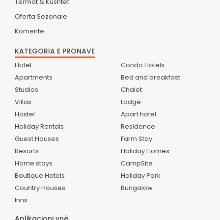
Termat & Kushtet
Oferta Sezonale
Komente
KATEGORIA E PRONAVE
Hotel
Condo Hotels
Apartments
Bed and breakfast
Studios
Chalet
Villas
Lodge
Hostel
Apart hotel
Holiday Rentals
Residence
Guest Houses
Farm Stay
Resorts
Holiday Homes
Home stays
CampSite
Boutique Hotels
Holiday Park
Country Houses
Bungalow
Inns
Aplikacioni ynë