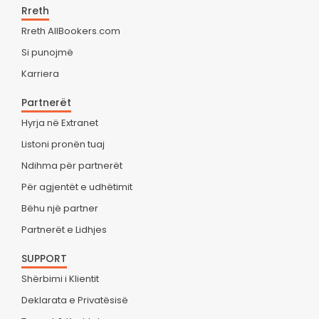
Rreth
Rreth AllBookers.com
Si punojmë
Karriera
Partnerët
Hyrja në Extranet
Listoni pronën tuaj
Ndihma për partnerët
Për agjentët e udhëtimit
Bëhu një partner
Partnerët e Lidhjes
SUPPORT
Shërbimi i Klientit
Deklarata e Privatësisë