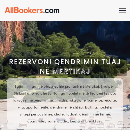
REZERVONI QËNDRIMIN TUAJ
NË
MERTIKAJ
Zgjidhni nga një përzgjedhje pronash në Mertikaj, Shqipëri.
Shikoni dhoma dhe tarifa nga hotelet më të lira deri tek ato
luksoze me përshkrime, imazhe, lokacione, komente, resorte,
vila, apartamente, qëndrime në shtëpi, bujtina, hostele,
shtepi per pushime, chalet, lodget, qëndrim në fermë,
aparthotel, hanë, studio, bed and breakfast.