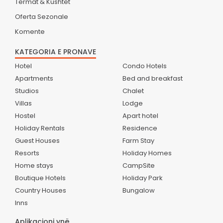
Termat & Kushtet
Oferta Sezonale
Komente
KATEGORIA E PRONAVE
Hotel
Condo Hotels
Apartments
Bed and breakfast
Studios
Chalet
Villas
Lodge
Hostel
Apart hotel
Holiday Rentals
Residence
Guest Houses
Farm Stay
Resorts
Holiday Homes
Home stays
CampSite
Boutique Hotels
Holiday Park
Country Houses
Bungalow
Inns
Aplikacioni ynë