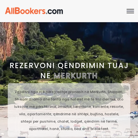
REZERVONI QËNDRIMIN TUAJ
NË
MERKURTH
Zgjidhni nga një përzgjedhje pronash në Merkurth, Shqipëri.
Shikoni dhoma dhe tarifa nga hotelet më të lira deri tek ato
luksoze me përshkrime, imazhe, lokacione, komente, resorte,
vila, apartamente, qëndrime në shtëpi, bujtina, hostele,
shtepi per pushime, chalet, lodget, qëndrim në fermë,
aparthotel, hanë, studio, bed and breakfast.