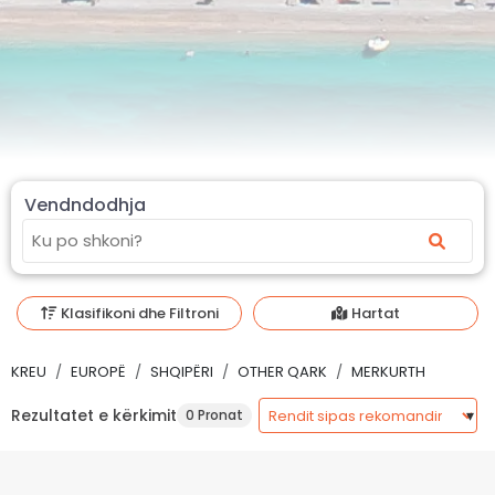
Vendndodhja
Klasifikoni dhe Filtroni
Hartat
KREU
EUROPË
SHQIPËRI
OTHER QARK
MERKURTH
Rezultatet e kërkimit
0 Pronat