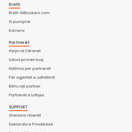
Rreth
Rreth AllBookers.com
Si punojmë
Karriera
Partnerët
Hyrja në Extranet
Listoni pronën tuaj
Ndihma për partnerët
Për agjentët e udhëtimit
Bëhu një partner
Partnerët e Lidhjes
SUPPORT
Shërbimi i Klientit
Deklarata e Privatësisë