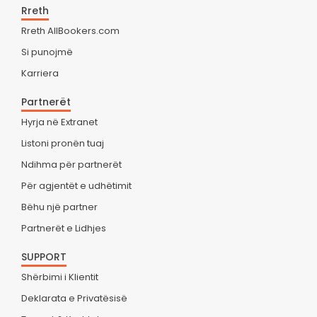
Rreth
Rreth AllBookers.com
Si punojmë
Karriera
Partnerët
Hyrja në Extranet
Listoni pronën tuaj
Ndihma për partnerët
Për agjentët e udhëtimit
Bëhu një partner
Partnerët e Lidhjes
SUPPORT
Shërbimi i Klientit
Deklarata e Privatësisë