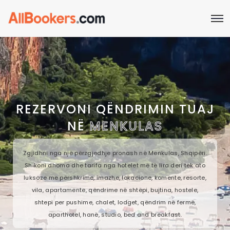
REZERVONI QËNDRIMIN TUAJ
NË
MENKULAS
Zgjidhni nga një përzgjedhje pronash në Menkulas, Shqipëri.
Shikoni dhoma dhe tarifa nga hotelet më të lira deri tek ato
luksoze me përshkrime, imazhe, lokacione, komente, resorte,
vila, apartamente, qëndrime në shtëpi, bujtina, hostele,
shtepi per pushime, chalet, lodget, qëndrim në fermë,
aparthotel, hanë, studio, bed and breakfast.