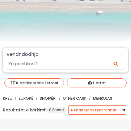
Vendndodhja
Klasifikoni dhe Filtroni
Hartat
KREU
EUROPË
SHQIPËRI
OTHER QARK
MENKULAS
Rezultatet e kërkimit
0 Pronat