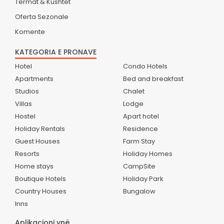
Termat & Kushtet
Oferta Sezonale
Komente
KATEGORIA E PRONAVE
Hotel
Condo Hotels
Apartments
Bed and breakfast
Studios
Chalet
Villas
Lodge
Hostel
Apart hotel
Holiday Rentals
Residence
Guest Houses
Farm Stay
Resorts
Holiday Homes
Home stays
CampSite
Boutique Hotels
Holiday Park
Country Houses
Bungalow
Inns
Aplikacioni ynë