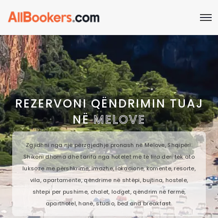
REZERVONI QËNDRIMIN TUAJ
NË
MELOVE
Zgjidhni nga një përzgjedhje pronash në Melove, Shqipëri.
Shikoni dhoma dhe tarifa nga hotelet më të lira deri tek ato
luksoze me përshkrime, imazhe, lokacione, komente, resorte,
vila, apartamente, qëndrime në shtëpi, bujtina, hostele,
shtepi per pushime, chalet, lodget, qëndrim në fermë,
aparthotel, hanë, studio, bed and breakfast.