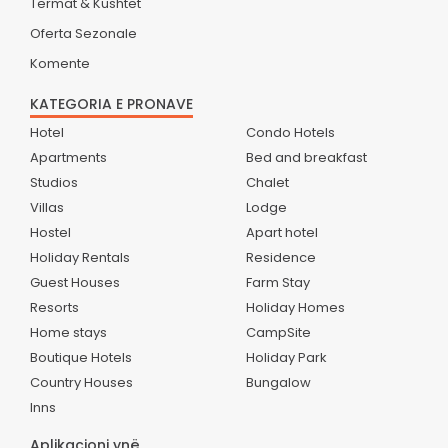
Termat & Kushtet
Oferta Sezonale
Komente
KATEGORIA E PRONAVE
Hotel
Condo Hotels
Apartments
Bed and breakfast
Studios
Chalet
Villas
Lodge
Hostel
Apart hotel
Holiday Rentals
Residence
Guest Houses
Farm Stay
Resorts
Holiday Homes
Home stays
CampSite
Boutique Hotels
Holiday Park
Country Houses
Bungalow
Inns
Aplikacioni ynë