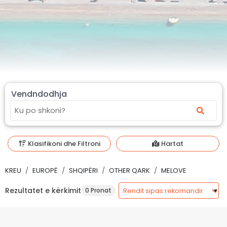
Vendndodhja
Klasifikoni dhe Filtroni
Hartat
KREU
EUROPË
SHQIPËRI
OTHER QARK
MELOVE
Rezultatet e kërkimit
0 Pronat