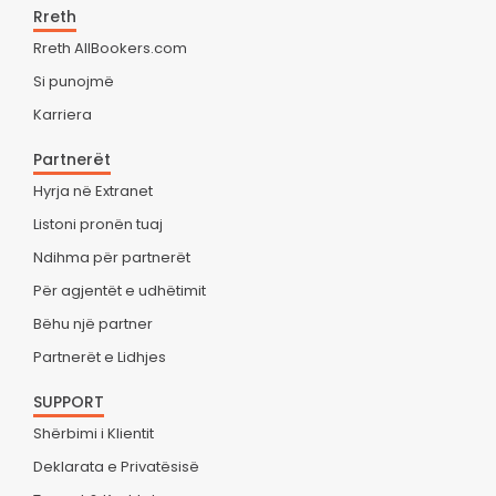
Rreth
Rreth AllBookers.com
Si punojmë
Karriera
Partnerët
Hyrja në Extranet
Listoni pronën tuaj
Ndihma për partnerët
Për agjentët e udhëtimit
Bëhu një partner
Partnerët e Lidhjes
SUPPORT
Shërbimi i Klientit
Deklarata e Privatësisë