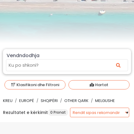
Vendndodhja
Klasifikoni dhe Filtroni
Hartat
KREU
EUROPË
SHQIPËRI
OTHER QARK
MELGUSHE
Rezultatet e kërkimit
0 Pronat