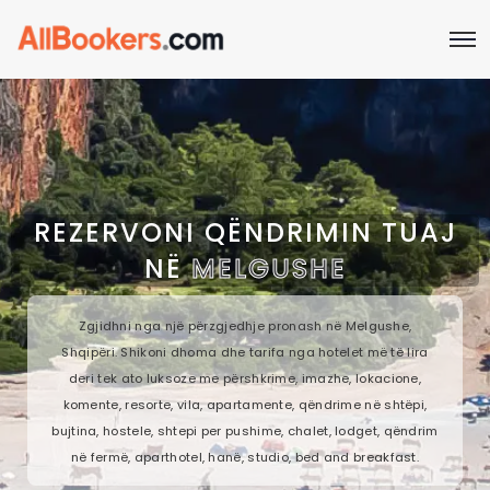
REZERVONI QËNDRIMIN TUAJ
NË
MELGUSHE
Zgjidhni nga një përzgjedhje pronash në Melgushe,
Shqipëri. Shikoni dhoma dhe tarifa nga hotelet më të lira
deri tek ato luksoze me përshkrime, imazhe, lokacione,
komente, resorte, vila, apartamente, qëndrime në shtëpi,
bujtina, hostele, shtepi per pushime, chalet, lodget, qëndrim
në fermë, aparthotel, hanë, studio, bed and breakfast.