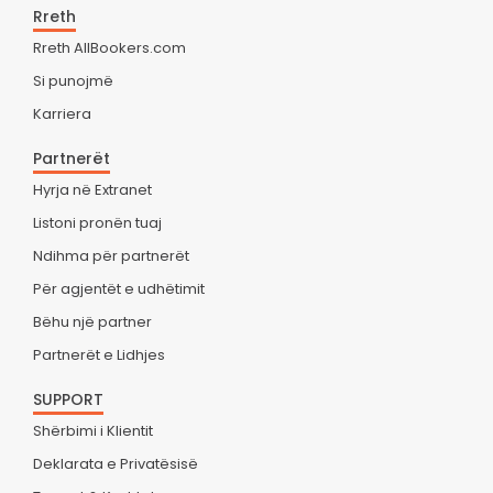
Rreth
Rreth AllBookers.com
Si punojmë
Karriera
Partnerët
Hyrja në Extranet
Listoni pronën tuaj
Ndihma për partnerët
Për agjentët e udhëtimit
Bëhu një partner
Partnerët e Lidhjes
SUPPORT
Shërbimi i Klientit
Deklarata e Privatësisë