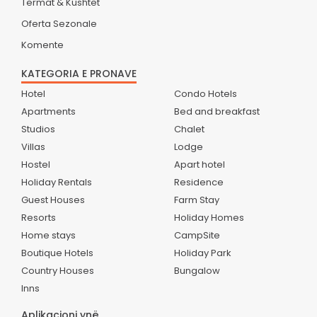
Termat & Kushtet
Oferta Sezonale
Komente
KATEGORIA E PRONAVE
Hotel
Condo Hotels
Apartments
Bed and breakfast
Studios
Chalet
Villas
Lodge
Hostel
Apart hotel
Holiday Rentals
Residence
Guest Houses
Farm Stay
Resorts
Holiday Homes
Home stays
CampSite
Boutique Hotels
Holiday Park
Country Houses
Bungalow
Inns
Aplikacioni ynë