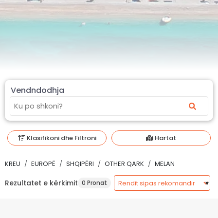
Vendndodhja
Klasifikoni dhe Filtroni
Hartat
KREU
EUROPË
SHQIPËRI
OTHER QARK
MELAN
Rezultatet e kërkimit
0 Pronat