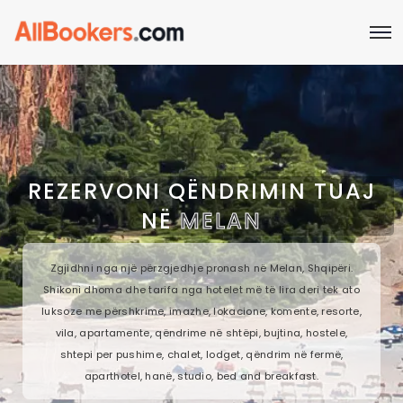
REZERVONI QËNDRIMIN TUAJ
NË
MELAN
Zgjidhni nga një përzgjedhje pronash në Melan, Shqipëri.
Shikoni dhoma dhe tarifa nga hotelet më të lira deri tek ato
luksoze me përshkrime, imazhe, lokacione, komente, resorte,
vila, apartamente, qëndrime në shtëpi, bujtina, hostele,
shtepi per pushime, chalet, lodget, qëndrim në fermë,
aparthotel, hanë, studio, bed and breakfast.