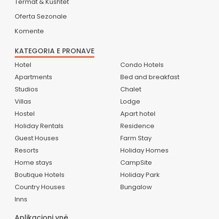
Termat & Kushtet
Oferta Sezonale
Komente
KATEGORIA E PRONAVE
Hotel
Condo Hotels
Apartments
Bed and breakfast
Studios
Chalet
Villas
Lodge
Hostel
Apart hotel
Holiday Rentals
Residence
Guest Houses
Farm Stay
Resorts
Holiday Homes
Home stays
CampSite
Boutique Hotels
Holiday Park
Country Houses
Bungalow
Inns
Aplikacioni ynë