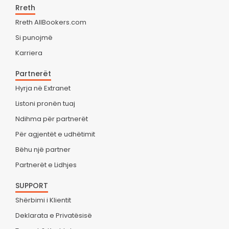
Rreth
Rreth AllBookers.com
Si punojmë
Karriera
Partnerët
Hyrja në Extranet
Listoni pronën tuaj
Ndihma për partnerët
Për agjentët e udhëtimit
Bëhu një partner
Partnerët e Lidhjes
SUPPORT
Shërbimi i Klientit
Deklarata e Privatësisë