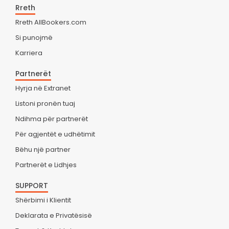
Rreth
Rreth AllBookers.com
Si punojmë
Karriera
Partnerët
Hyrja në Extranet
Listoni pronën tuaj
Ndihma për partnerët
Për agjentët e udhëtimit
Bëhu një partner
Partnerët e Lidhjes
SUPPORT
Shërbimi i Klientit
Deklarata e Privatësisë