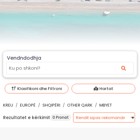
Vendndodhja
Klasifikoni dhe Filtroni
Hartat
KREU
EUROPË
SHQIPËRI
OTHER QARK
MBYET
Rezultatet e kërkimit
0 Pronat