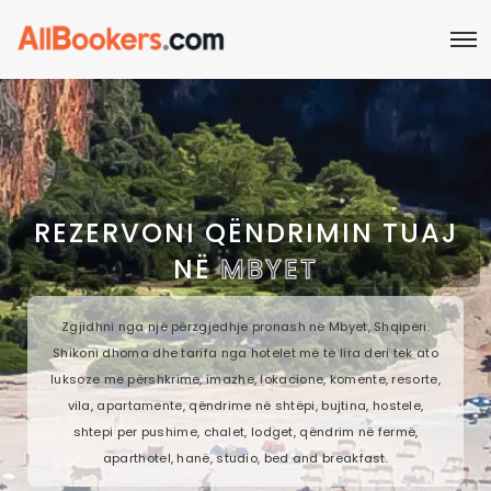
REZERVONI QËNDRIMIN TUAJ
NË
MBYET
Zgjidhni nga një përzgjedhje pronash në Mbyet, Shqipëri.
Shikoni dhoma dhe tarifa nga hotelet më të lira deri tek ato
luksoze me përshkrime, imazhe, lokacione, komente, resorte,
vila, apartamente, qëndrime në shtëpi, bujtina, hostele,
shtepi per pushime, chalet, lodget, qëndrim në fermë,
aparthotel, hanë, studio, bed and breakfast.