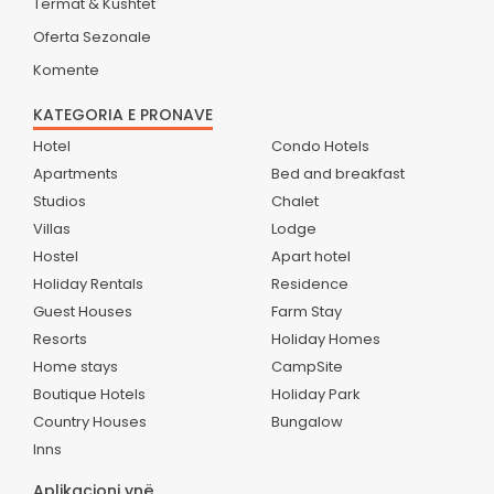
Termat & Kushtet
Oferta Sezonale
Komente
KATEGORIA E PRONAVE
Hotel
Condo Hotels
Apartments
Bed and breakfast
Studios
Chalet
Villas
Lodge
Hostel
Apart hotel
Holiday Rentals
Residence
Guest Houses
Farm Stay
Resorts
Holiday Homes
Home stays
CampSite
Boutique Hotels
Holiday Park
Country Houses
Bungalow
Inns
Aplikacioni ynë