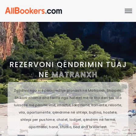
REZERVONI QËNDRIMIN TUAJ
NË
MATRANXH
Zgjidhni nga një përzgjedhje pronash në Matranxh, Shqipëri.
Shikoni dhoma dhe tarifa nga hotelet më të lira deri tek ato
luksoze me përshkrime, imazhe, lokacione, komente, resorte,
vila, apartamente, qëndrime në shtëpi, bujtina, hostele,
shtepi per pushime, chalet, lodget, qëndrim në fermë,
aparthotel, hanë, studio, bed and breakfast.