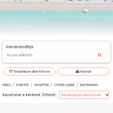
Vendndodhja
Klasifikoni dhe Filtroni
Hartat
KREU
EUROPË
SHQIPËRI
OTHER QARK
MATRANXH
Rezultatet e kërkimit
0 Pronat