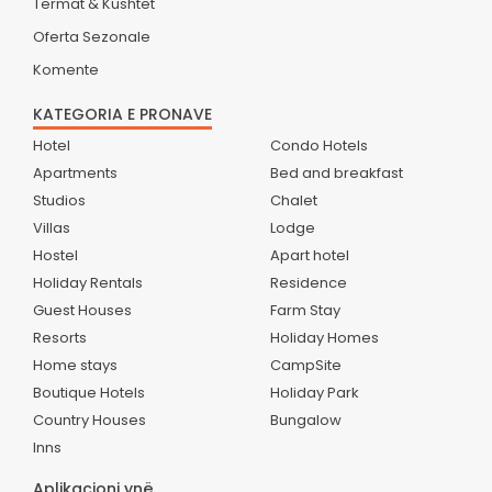
Termat & Kushtet
Oferta Sezonale
Komente
KATEGORIA E PRONAVE
Hotel
Condo Hotels
Apartments
Bed and breakfast
Studios
Chalet
Villas
Lodge
Hostel
Apart hotel
Holiday Rentals
Residence
Guest Houses
Farm Stay
Resorts
Holiday Homes
Home stays
CampSite
Boutique Hotels
Holiday Park
Country Houses
Bungalow
Inns
Aplikacioni ynë