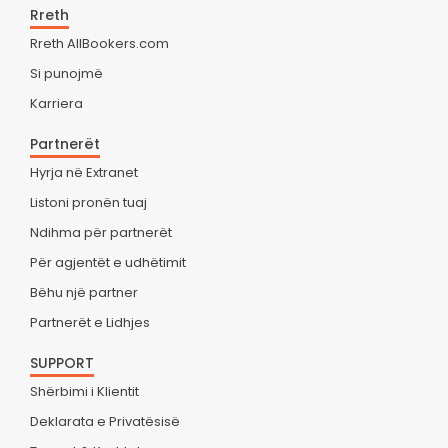
Rreth
Rreth AllBookers.com
Si punojmë
Karriera
Partnerët
Hyrja në Extranet
Listoni pronën tuaj
Ndihma për partnerët
Për agjentët e udhëtimit
Bëhu një partner
Partnerët e Lidhjes
SUPPORT
Shërbimi i Klientit
Deklarata e Privatësisë