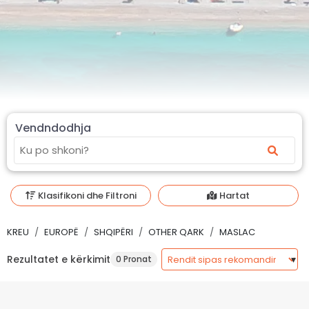
Vendndodhja
Klasifikoni dhe Filtroni
Hartat
KREU
EUROPË
SHQIPËRI
OTHER QARK
MASLAC
Rezultatet e kërkimit
0 Pronat