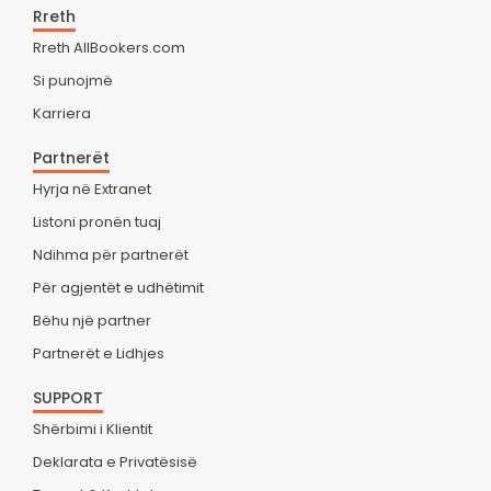
Rreth
Rreth AllBookers.com
Si punojmë
Karriera
Partnerët
Hyrja në Extranet
Listoni pronën tuaj
Ndihma për partnerët
Për agjentët e udhëtimit
Bëhu një partner
Partnerët e Lidhjes
SUPPORT
Shërbimi i Klientit
Deklarata e Privatësisë