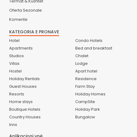
Termat & Kushtet
Oferta Sezonale
Komente
KATEGORIA E PRONAVE
Hotel
Condo Hotels
Apartments
Bed and breakfast
Studios
Chalet
Villas
Lodge
Hostel
Apart hotel
Holiday Rentals
Residence
Guest Houses
Farm Stay
Resorts
Holiday Homes
Home stays
CampSite
Boutique Hotels
Holiday Park
Country Houses
Bungalow
Inns
Aplikacioni ynë