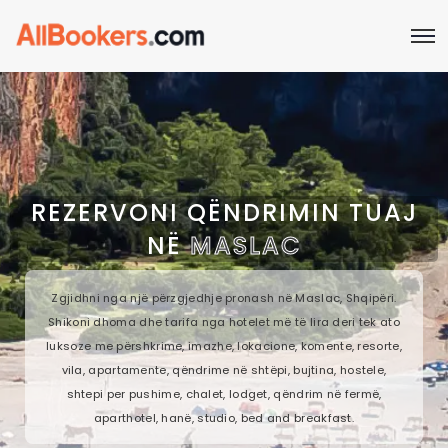
REZERVONI QËNDRIMIN TUAJ
NË
MASLAC
Zgjidhni nga një përzgjedhje pronash në Maslac, Shqipëri.
Shikoni dhoma dhe tarifa nga hotelet më të lira deri tek ato
luksoze me përshkrime, imazhe, lokacione, komente, resorte,
vila, apartamente, qëndrime në shtëpi, bujtina, hostele,
shtepi per pushime, chalet, lodget, qëndrim në fermë,
aparthotel, hanë, studio, bed and breakfast.