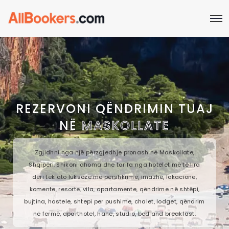
REZERVONI QËNDRIMIN TUAJ
NË
MASKOLLATE
Zgjidhni nga një përzgjedhje pronash në Maskollate,
Shqipëri. Shikoni dhoma dhe tarifa nga hotelet më të lira
deri tek ato luksoze me përshkrime, imazhe, lokacione,
komente, resorte, vila, apartamente, qëndrime në shtëpi,
bujtina, hostele, shtepi per pushime, chalet, lodget, qëndrim
në fermë, aparthotel, hanë, studio, bed and breakfast.