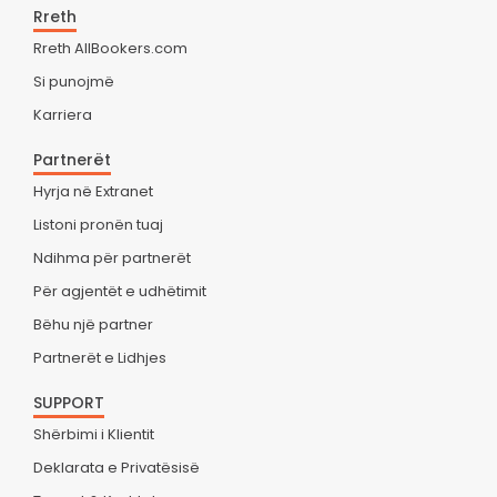
Rreth
Rreth AllBookers.com
Si punojmë
Karriera
Partnerët
Hyrja në Extranet
Listoni pronën tuaj
Ndihma për partnerët
Për agjentët e udhëtimit
Bëhu një partner
Partnerët e Lidhjes
SUPPORT
Shërbimi i Klientit
Deklarata e Privatësisë