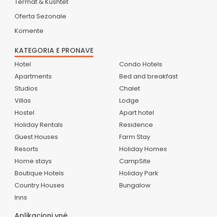
Termat & Kushtet
Oferta Sezonale
Komente
KATEGORIA E PRONAVE
Hotel
Condo Hotels
Apartments
Bed and breakfast
Studios
Chalet
Villas
Lodge
Hostel
Apart hotel
Holiday Rentals
Residence
Guest Houses
Farm Stay
Resorts
Holiday Homes
Home stays
CampSite
Boutique Hotels
Holiday Park
Country Houses
Bungalow
Inns
Aplikacioni ynë