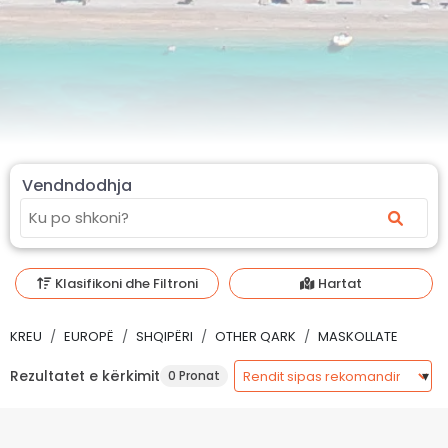
Vendndodhja
Klasifikoni dhe Filtroni
Hartat
KREU
EUROPË
SHQIPËRI
OTHER QARK
MASKOLLATE
Rezultatet e kërkimit
0 Pronat