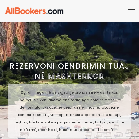
REZERVONI QËNDRIMIN TUAJ
NË
MASHTERKOR
Zgjidhni nga një përzgjedhje pronash në Mashterkor,
Shqipëri. Shikoni dhoma dhe tarifa nga hotelet më të lira
deri tek ato luksoze me përshkrime, imazhe, lokacione,
komente, resorte, vila, apartamente, qëndrime në shtëpi,
bujtina, hostele, shtepi per pushime, chalet, lodget, qëndrim
në fermë, aparthotel, hanë, studio, bed and breakfast.