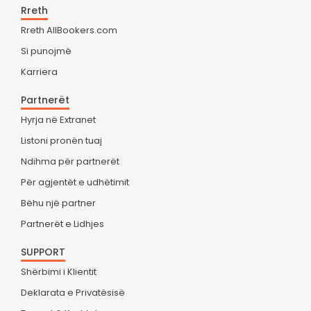
Rreth
Rreth AllBookers.com
Si punojmë
Karriera
Partnerët
Hyrja në Extranet
Listoni pronën tuaj
Ndihma për partnerët
Për agjentët e udhëtimit
Bëhu një partner
Partnerët e Lidhjes
SUPPORT
Shërbimi i Klientit
Deklarata e Privatësisë