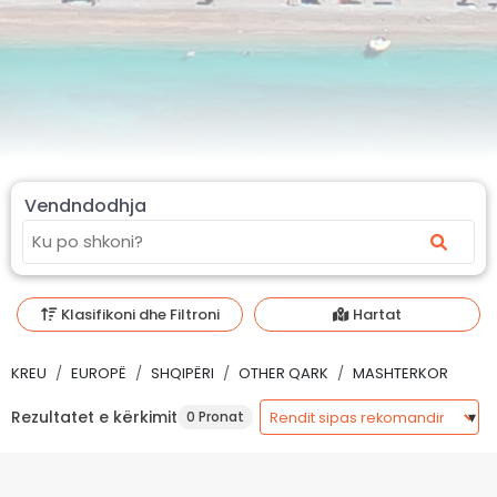
Vendndodhja
Klasifikoni dhe Filtroni
Hartat
KREU
EUROPË
SHQIPËRI
OTHER QARK
MASHTERKOR
Rezultatet e kërkimit
0 Pronat