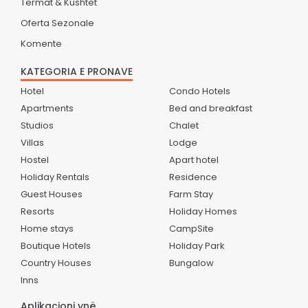
Termat & Kushtet
Oferta Sezonale
Komente
KATEGORIA E PRONAVE
Hotel
Condo Hotels
Apartments
Bed and breakfast
Studios
Chalet
Villas
Lodge
Hostel
Apart hotel
Holiday Rentals
Residence
Guest Houses
Farm Stay
Resorts
Holiday Homes
Home stays
CampSite
Boutique Hotels
Holiday Park
Country Houses
Bungalow
Inns
Aplikacioni ynë