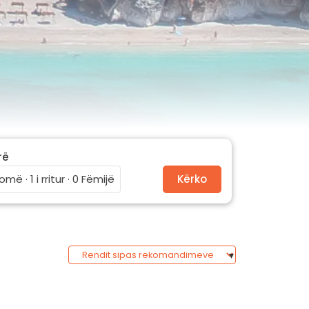
rë
omë · 1 i rritur · 0 Fëmijë
Kërko