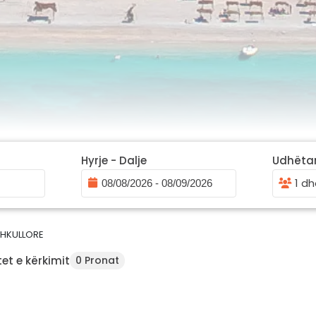
Hyrje - Dalje
Udhëta
1 dh
HKULLORE
et e kërkimit
0 Pronat