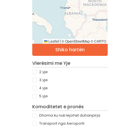
Leaflet
© OpenStreetMap © CARTO
|
Shiko hartën
Vlerësimi me Yje
2 yje
3 yje
4 yje
5 yje
Komoditetet e pronës
Dhoma ku nuk lejohet duhanpirja
Transport nga Aeroporti