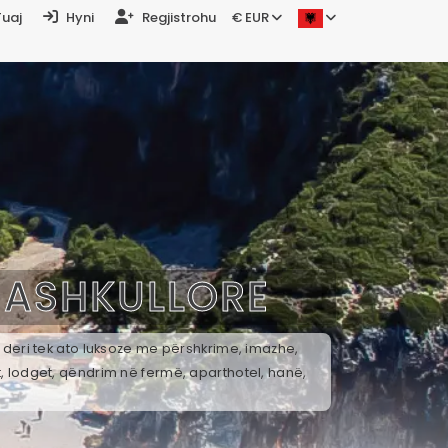
Tuaj
Hyni
Regjistrohu
€ EUR
ASHKULLORE
 deri tek ato luksoze me përshkrime, imazhe,
t, lodget, qëndrim në fermë, aparthotel, hanë,