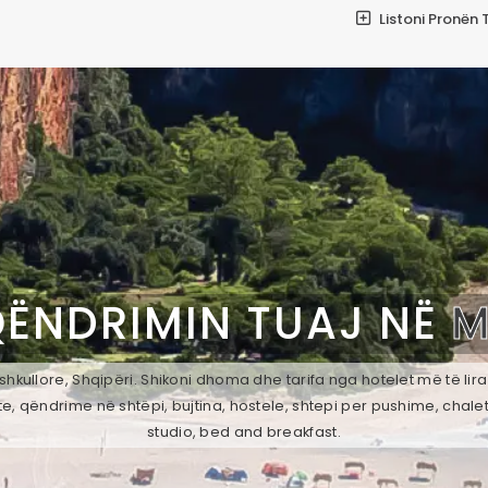
Listoni Pronën 
QËNDRIMIN TUAJ NË
M
hkullore, Shqipëri. Shikoni dhoma dhe tarifa nga hotelet më të lira
e, qëndrime në shtëpi, bujtina, hostele, shtepi per pushime, chale
studio, bed and breakfast.