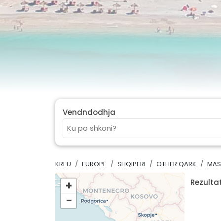
Vendndodhja
KREU
EUROPË
SHQIPËRI
OTHER QARK
MAS
Rezultat
+
−