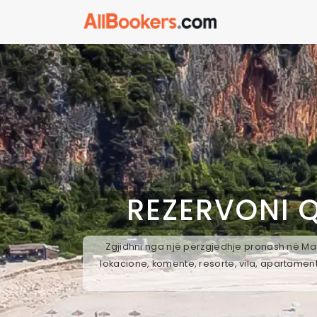
REZERVONI 
Zgjidhni nga një përzgjedhje pronash në Mas
lokacione, komente, resorte, vila, apartament