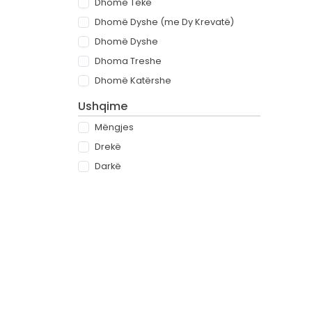
Dhomë Teke
Dhomë Dyshe (me Dy Krevatë)
Dhomë Dyshe
Dhoma Treshe
Dhomë Katërshe
Ushqime
Mëngjes
Drekë
Darkë
All-inclusive
Rreth
Partnerët