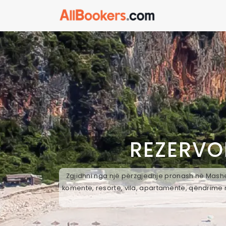
REZERVO
Zgjidhni nga një përzgjedhje pronash në Mashe,
komente, resorte, vila, apartamente, qëndrime n