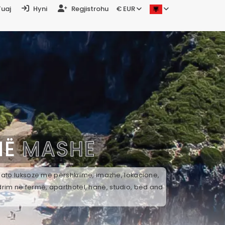
Tuaj
Hyni
Regjistrohu
€ EUR
NË
MASHE
k ato luksoze me përshkrime, imazhe, lokacione,
drim në fermë, aparthotel, hanë, studio, bed and