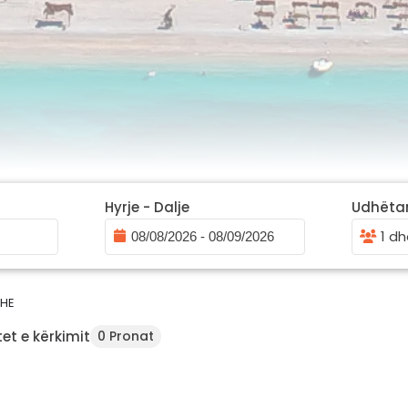
Hyrje - Dalje
Udhëta
1 dh
HE
et e kërkimit
0 Pronat