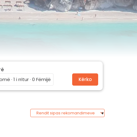
rë
omë · 1 i rritur · 0 Fëmijë
Kërko