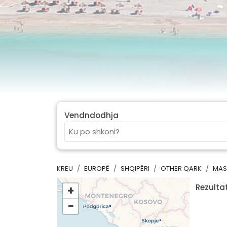
Vendndodhja
KREU
EUROPË
SHQIPËRI
OTHER QARK
MAS
Rezultat
+
−