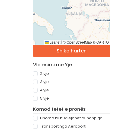
Leaflet
© OpenStreetMap © CARTO
|
Shiko hartën
Vlerësimi me Yje
2 yje
3 yje
4 yje
5 yje
Komoditetet e pronës
Dhoma ku nuk lejohet duhanpirja
Transport nga Aeroporti