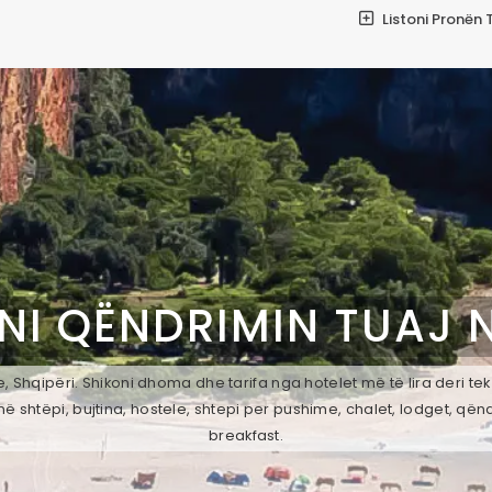
Listoni Pronën 
NI QËNDRIMIN TUAJ 
 Shqipëri. Shikoni dhoma dhe tarifa nga hotelet më të lira deri te
ë shtëpi, bujtina, hostele, shtepi per pushime, chalet, lodget, qën
breakfast.