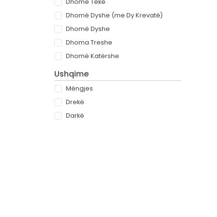
Dhomë Teke
Dhomë Dyshe (me Dy Krevatë)
Dhomë Dyshe
Dhoma Treshe
Dhomë Katërshe
Ushqime
Mëngjes
Drekë
Darkë
All-inclusive
Rreth
Partnerët