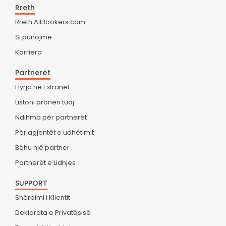
Rreth
Rreth AllBookers.com
Si punojmë
Karriera
Partnerët
Hyrja në Extranet
Listoni pronën tuaj
Ndihma për partnerët
Për agjentët e udhëtimit
Bëhu një partner
Partnerët e Lidhjes
SUPPORT
Shërbimi i Klientit
Deklarata e Privatësisë