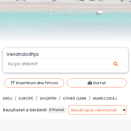
Vendndodhja
Klasifikoni dhe Filtroni
Hartat
KREU
EUROPË
SHQIPËRI
OTHER QARK
MARKCOKAJ
Rezultatet e kërkimit
0 Pronat