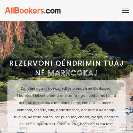
REZERVONI QËNDRIMIN TUAJ
NË
MARKCOKAJ
Zgjidhni nga një përzgjedhje pronash në Markcokaj,
Shqipëri. Shikoni dhoma dhe tarifa nga hotelet më të lira
deri tek ato luksoze me përshkrime, imazhe, lokacione,
komente, resorte, vila, apartamente, qëndrime në shtëpi,
bujtina, hostele, shtepi per pushime, chalet, lodget, qëndrim
në fermë, aparthotel, hanë, studio, bed and breakfast.