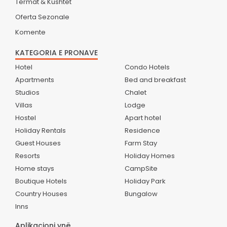
Termat & Kushtet
Oferta Sezonale
Komente
KATEGORIA E PRONAVE
Hotel
Condo Hotels
Apartments
Bed and breakfast
Studios
Chalet
Villas
Lodge
Hostel
Apart hotel
Holiday Rentals
Residence
Guest Houses
Farm Stay
Resorts
Holiday Homes
Home stays
CampSite
Boutique Hotels
Holiday Park
Country Houses
Bungalow
Inns
Aplikacioni ynë