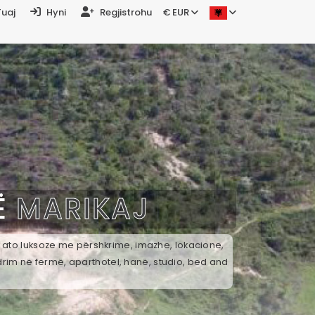
Tuaj
Hyni
Regjistrohu
€ EUR
Ë
MARIKAJ
ek ato luksoze me përshkrime, imazhe, lokacione,
drim në fermë, aparthotel, hanë, studio, bed and