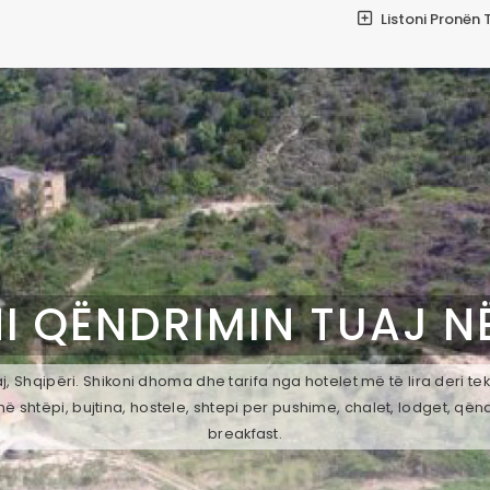
Listoni Pronën 
I QËNDRIMIN TUAJ N
, Shqipëri. Shikoni dhoma dhe tarifa nga hotelet më të lira deri t
ë shtëpi, bujtina, hostele, shtepi per pushime, chalet, lodget, qën
breakfast.