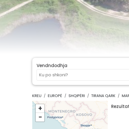
Vendndodhja
KREU
EUROPË
SHQIPËRI
TIRANA QARK
MAR
Rezultat
+
−