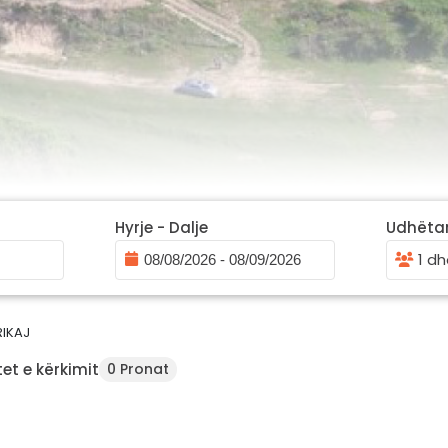
Hyrje - Dalje
Udhëta
1 dh
IKAJ
et e kërkimit
0 Pronat