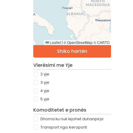
Leaflet
© OpenStreetMap © CARTO
|
Shiko hartën
Vlerësimi me Yje
2 yje
3 yje
4 yje
5 yje
Komoditetet e pronës
Dhoma ku nuk lejohet duhanpirja
Transport nga Aeroporti