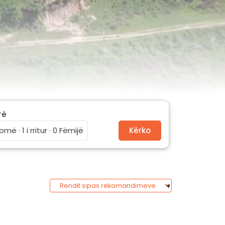
rë
omë · 1 i rritur · 0 Fëmijë
Kërko