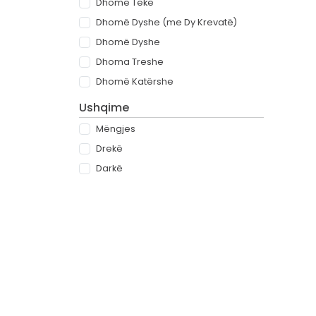
Dhomë Teke
Dhomë Dyshe (me Dy Krevatë)
Dhomë Dyshe
Dhoma Treshe
Dhomë Katërshe
Ushqime
Mëngjes
Drekë
Darkë
All-inclusive
Rreth
Partnerët