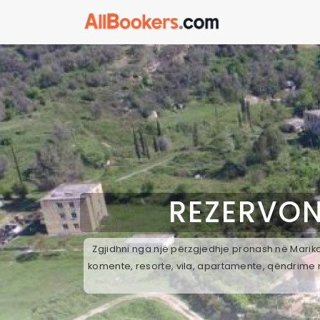
REZERVON
Zgjidhni nga një përzgjedhje pronash në Marikaj
komente, resorte, vila, apartamente, qëndrime n