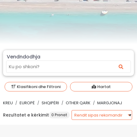
Vendndodhja
Klasifikoni dhe Filtroni
Hartat
KREU
EUROPË
SHQIPËRI
OTHER QARK
MARGJONAJ
Rezultatet e kërkimit
0 Pronat