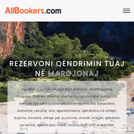
REZERVONI QËNDRIMIN TUAJ
NË
MARGJONAJ
Zgjidhni nga një përzgjedhje pronash në Margjonaj,
Shqipëri. Shikoni dhoma dhe tarifa nga hotelet më të lira
deri tek ato luksoze me përshkrime, imazhe, lokacione,
komente, resorte, vila, apartamente, qëndrime në shtëpi,
bujtina, hostele, shtepi per pushime, chalet, lodget, qëndrim
në fermë, aparthotel, hanë, studio, bed and breakfast.