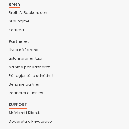
Rreth
Rreth AllBookers.com
Si punojmë
Karriera
Partnerët
Hyrja në Extranet
Listoni pronën tuaj
Ndihma për partnerët
Për agjentët e udhëtimit
Bëhu një partner
Partnerët e Lidhjes
SUPPORT
Shërbimi i Klientit
Deklarata e Privatësisë