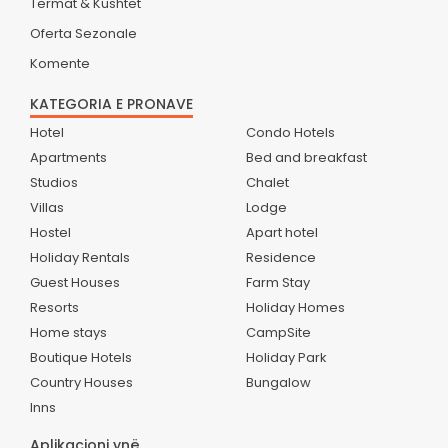
Termat & Kushtet
Oferta Sezonale
Komente
KATEGORIA E PRONAVE
Hotel
Condo Hotels
Apartments
Bed and breakfast
Studios
Chalet
Villas
Lodge
Hostel
Apart hotel
Holiday Rentals
Residence
Guest Houses
Farm Stay
Resorts
Holiday Homes
Home stays
CampSite
Boutique Hotels
Holiday Park
Country Houses
Bungalow
Inns
Aplikacioni ynë