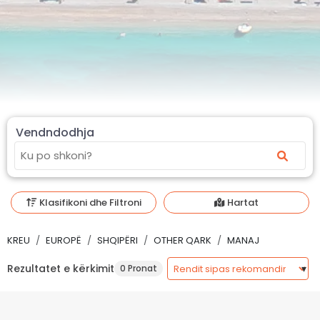
Vendndodhja
Klasifikoni dhe Filtroni
Hartat
KREU
EUROPË
SHQIPËRI
OTHER QARK
MANAJ
Rezultatet e kërkimit
0 Pronat