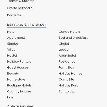
Termat & Kushtet
Oferta Sezonale
Komente
KATEGORIA E PRONAVE
Hotel
Condo Hotels
Apartments
Bed and breakfast
Studios
Chalet
Villas
Lodge
Hostel
Apart hotel
Holiday Rentals
Residence
Guest Houses
Farm Stay
Resorts
Holiday Homes
Home stays
CampSite
Boutique Hotels
Holiday Park
Country Houses
Bungalow
Inns
Aplikacioni ynë