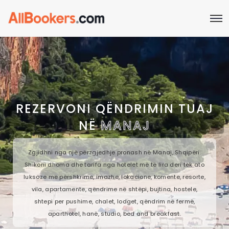
REZERVONI QËNDRIMIN TUAJ
NË
MANAJ
Zgjidhni nga një përzgjedhje pronash në Manaj, Shqipëri.
Shikoni dhoma dhe tarifa nga hotelet më të lira deri tek ato
luksoze me përshkrime, imazhe, lokacione, komente, resorte,
vila, apartamente, qëndrime në shtëpi, bujtina, hostele,
shtepi per pushime, chalet, lodget, qëndrim në fermë,
aparthotel, hanë, studio, bed and breakfast.