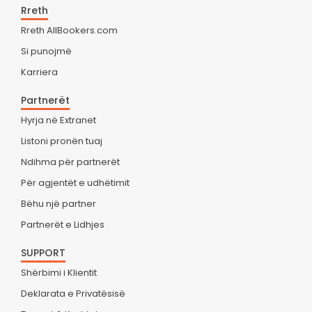
Rreth
Rreth AllBookers.com
Si punojmë
Karriera
Partnerët
Hyrja në Extranet
Listoni pronën tuaj
Ndihma për partnerët
Për agjentët e udhëtimit
Bëhu një partner
Partnerët e Lidhjes
SUPPORT
Shërbimi i Klientit
Deklarata e Privatësisë