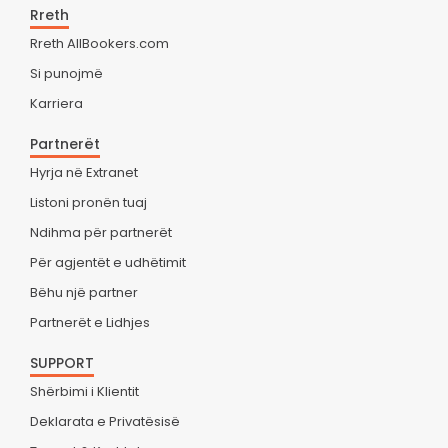
Rreth
Rreth AllBookers.com
Si punojmë
Karriera
Partnerët
Hyrja në Extranet
Listoni pronën tuaj
Ndihma për partnerët
Për agjentët e udhëtimit
Bëhu një partner
Partnerët e Lidhjes
SUPPORT
Shërbimi i Klientit
Deklarata e Privatësisë