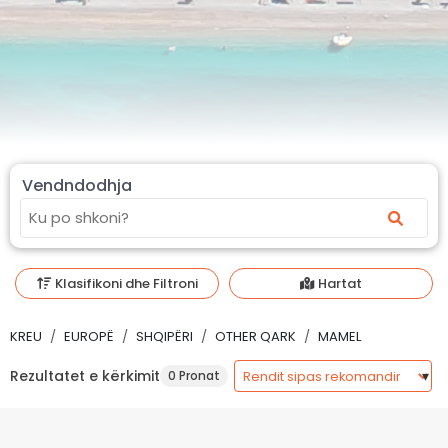
Vendndodhja
Klasifikoni dhe Filtroni
Hartat
KREU
EUROPË
SHQIPËRI
OTHER QARK
MAMEL
Rezultatet e kërkimit
0 Pronat