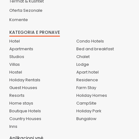
Termat & Kushtet
Oferta Sezonale
Komente
KATEGORIA E PRONAVE
Hotel
Condo Hotels
Apartments
Bed and breakfast
Studios
Chalet
Villas
Lodge
Hostel
Apart hotel
Holiday Rentals
Residence
Guest Houses
Farm Stay
Resorts
Holiday Homes
Home stays
CampSite
Boutique Hotels
Holiday Park
Country Houses
Bungalow
Inns
Aplikacioni ynë