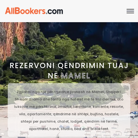
REZERVONI QËNDRIMIN TUAJ
NË
MAMEL
Zgjidhni nga një përzgjedhje pronash në Mamel, Shqipëri.
Shikoni dhoma dhe tarifa nga hotelet më të lira deri tek ato
luksoze me përshkrime, imazhe, lokacione, komente, resorte,
vila, apartamente, qëndrime në shtëpi, bujtina, hostele,
shtepi per pushime, chalet, lodget, qëndrim në fermë,
aparthotel, hanë, studio, bed and breakfast.