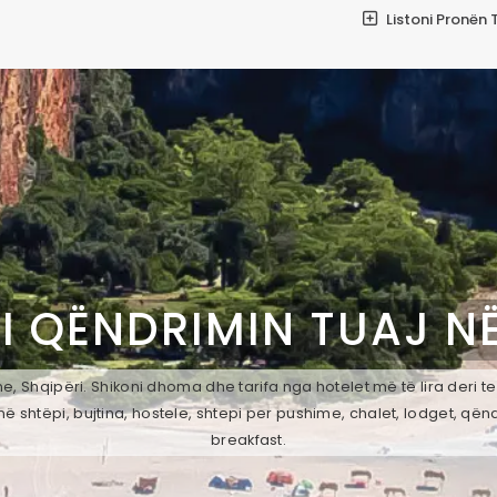
Listoni Pronën 
I QËNDRIMIN TUAJ N
, Shqipëri. Shikoni dhoma dhe tarifa nga hotelet më të lira deri t
ë shtëpi, bujtina, hostele, shtepi per pushime, chalet, lodget, qën
breakfast.