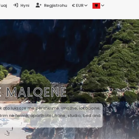
Tuaj
Hyni
Regjistrohu
€ EUR
Ë
MALQENE
ek ato luksoze me përshkrime, imazhe, lokacione,
drim në fermë, aparthotel, hanë, studio, bed and