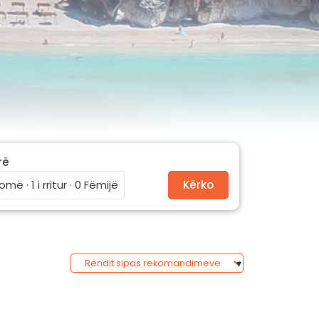
rë
omë · 1 i rritur · 0 Fëmijë
Kërko