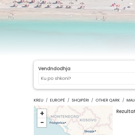
Vendndodhja
KREU
EUROPË
SHQIPËRI
OTHER QARK
MAL
Rezultat
+
−