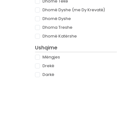
Dhomë Teke
Dhomë Dyshe (me Dy Krevatë)
Dhomë Dyshe
Dhoma Treshe
Dhomë Katërshe
Ushqime
Mëngjes
Drekë
Darkë
All-inclusive
Rreth
Partnerët