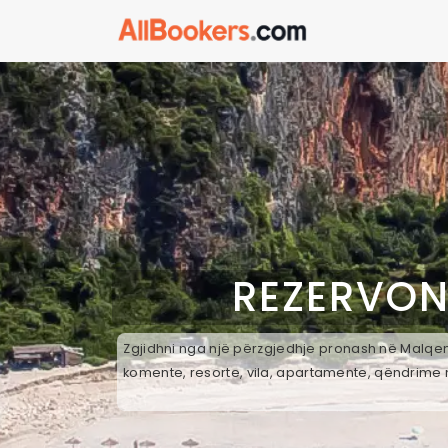
REZERVON
Zgjidhni nga një përzgjedhje pronash në Malqene
komente, resorte, vila, apartamente, qëndrime n