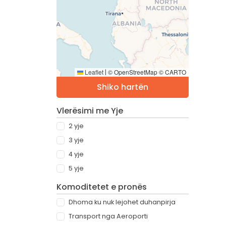
Leaflet
© OpenStreetMap © CARTO
|
Shiko hartën
Vlerësimi me Yje
2 yje
3 yje
4 yje
5 yje
Komoditetet e pronës
Dhoma ku nuk lejohet duhanpirja
Transport nga Aeroporti