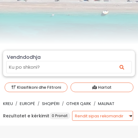
Vendndodhja
Klasifikoni dhe Filtroni
Hartat
KREU
EUROPË
SHQIPËRI
OTHER QARK
MALINAT
Rezultatet e kërkimit
0 Pronat