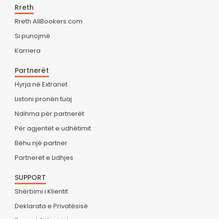
Rreth
Rreth AllBookers.com
Si punojmë
Karriera
Partnerët
Hyrja në Extranet
Listoni pronën tuaj
Ndihma për partnerët
Për agjentët e udhëtimit
Bëhu një partner
Partnerët e Lidhjes
SUPPORT
Shërbimi i Klientit
Deklarata e Privatësisë