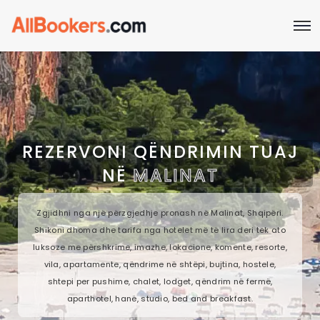
REZERVONI QËNDRIMIN TUAJ
NË
MALINAT
Zgjidhni nga një përzgjedhje pronash në Malinat, Shqipëri.
Shikoni dhoma dhe tarifa nga hotelet më të lira deri tek ato
luksoze me përshkrime, imazhe, lokacione, komente, resorte,
vila, apartamente, qëndrime në shtëpi, bujtina, hostele,
shtepi per pushime, chalet, lodget, qëndrim në fermë,
aparthotel, hanë, studio, bed and breakfast.