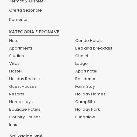
Termat & Kushtet
Oferta Sezonale
Komente
KATEGORIA E PRONAVE
Hotel
Condo Hotels
Apartments
Bed and breakfast
Studios
Chalet
Villas
Lodge
Hostel
Apart hotel
Holiday Rentals
Residence
Guest Houses
Farm Stay
Resorts
Holiday Homes
Home stays
CampSite
Boutique Hotels
Holiday Park
Country Houses
Bungalow
Inns
Aplikacioni ynë