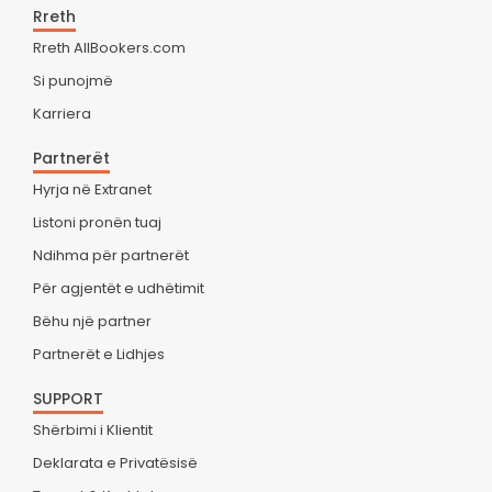
Rreth
Rreth AllBookers.com
Si punojmë
Karriera
Partnerët
Hyrja në Extranet
Listoni pronën tuaj
Ndihma për partnerët
Për agjentët e udhëtimit
Bëhu një partner
Partnerët e Lidhjes
SUPPORT
Shërbimi i Klientit
Deklarata e Privatësisë