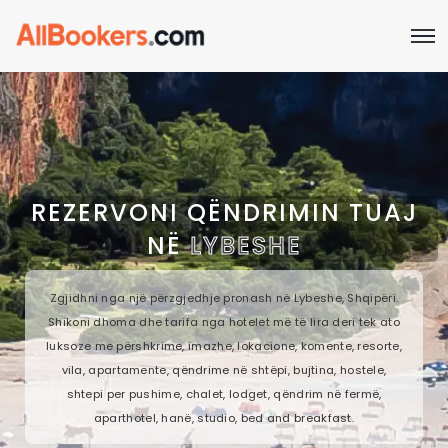
REZERVONI QËNDRIMIN TUAJ
NË
LYBESHE
Zgjidhni nga një përzgjedhje pronash në Lybeshe, Shqipëri.
Shikoni dhoma dhe tarifa nga hotelet më të lira deri tek ato
luksoze me përshkrime, imazhe, lokacione, komente, resorte,
vila, apartamente, qëndrime në shtëpi, bujtina, hostele,
shtepi per pushime, chalet, lodget, qëndrim në fermë,
aparthotel, hanë, studio, bed and breakfast.