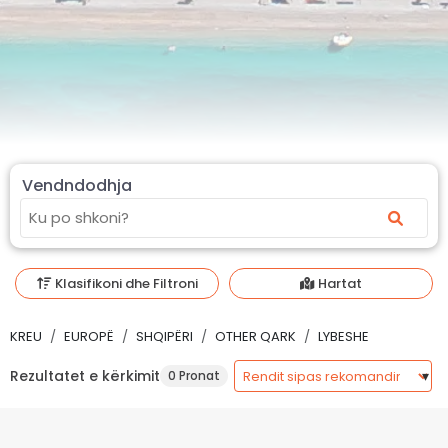
Vendndodhja
Klasifikoni dhe Filtroni
Hartat
KREU
EUROPË
SHQIPËRI
OTHER QARK
LYBESHE
Rezultatet e kërkimit
0 Pronat