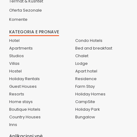
Termat & Kushtet
Oferta Sezonale
Komente
KATEGORIA E PRONAVE
Hotel
Condo Hotels
Apartments
Bed and breakfast
Studios
Chalet
Villas
Lodge
Hostel
Apart hotel
Holiday Rentals
Residence
Guest Houses
Farm Stay
Resorts
Holiday Homes
Home stays
CampSite
Boutique Hotels
Holiday Park
Country Houses
Bungalow
Inns
Aplikacioni ynë