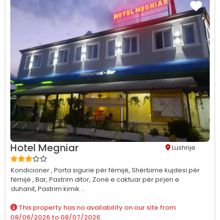
Hotel Megniar
Lushnje
Kondicioner ,
Porta sigurie për fëmijë,
Shërbime kujdesi për
fëmijë ,
Bar,
Pastrim ditor,
Zonë e caktuar për pirjen e
duhanit,
Pastrim kimik ...
This property has no availability on our site from
08/06/2026
to
08/07/2026
.