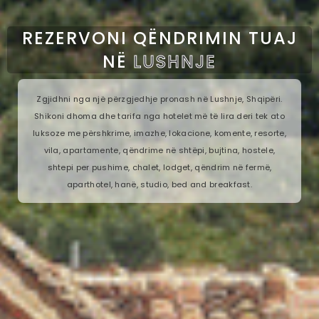
REZERVONI QËNDRIMIN TUAJ
NË
LUSHNJE
Zgjidhni nga një përzgjedhje pronash në Lushnje, Shqipëri.
Shikoni dhoma dhe tarifa nga hotelet më të lira deri tek ato
luksoze me përshkrime, imazhe, lokacione, komente, resorte,
vila, apartamente, qëndrime në shtëpi, bujtina, hostele,
shtepi per pushime, chalet, lodget, qëndrim në fermë,
aparthotel, hanë, studio, bed and breakfast.