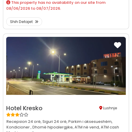
This property has no availability on our site from
08/06/2026
to
08/07/2026
.
Shih Detajet
Hotel Kresko
Lushnje
Recepsion 24 orë,
Siguri 24 orë,
Parkim i aksesueshëm,
Kondicioner ,
Dhomë hipoalergjike,
ATM në vend,
ATM cash