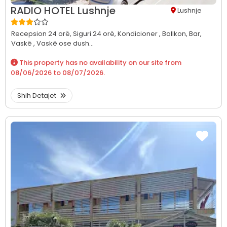
RADIO HOTEL Lushnje
Lushnje
Recepsion 24 orë,
Siguri 24 orë,
Kondicioner ,
Ballkon,
Bar,
Vaskë ,
Vaskë ose dush...
This property has no availability on our site from
08/06/2026
to
08/07/2026
.
Shih Detajet