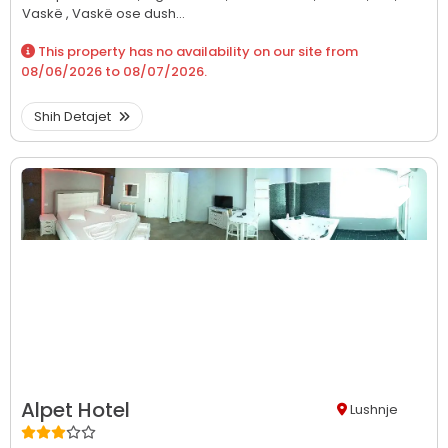
Vaskë ,
Vaskë ose dush...
This property has no availability on our site from
08/06/2026
to
08/07/2026
.
Shih Detajet
Alpet Hotel
Lushnje