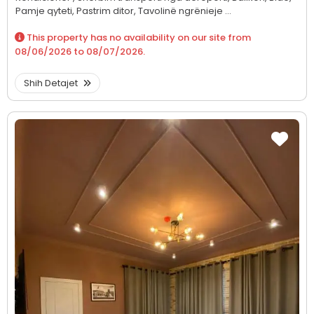
Pamje qyteti,
Pastrim ditor,
Tavolinë ngrënieje ...
This property has no availability on our site from
08/06/2026
to
08/07/2026
.
Shih Detajet