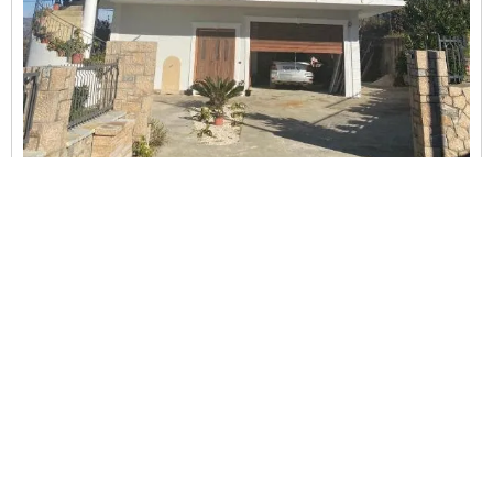
Villa Greca
Lushnje
Kondicioner ,
Ballkon,
Kuzhinë,
Kuzhinë e vogël ,
Tarracë,
Makina e larjes ,
Wi-Fi...
This property has no availability on our site from
08/06/2026
to
08/07/2026
.
Shih Detajet