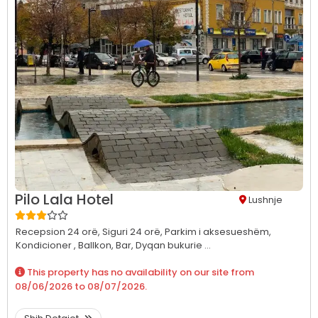
Pilo Lala Hotel
Lushnje
Recepsion 24 orë,
Siguri 24 orë,
Parkim i aksesueshëm,
Kondicioner ,
Ballkon,
Bar,
Dyqan bukurie ...
This property has no availability on our site from
08/06/2026
to
08/07/2026
.