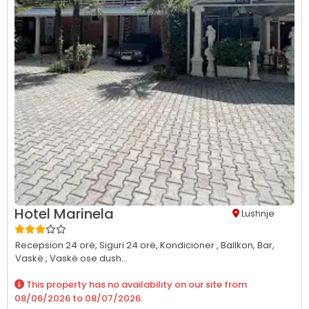
Hotel Marinela
Lushnje
Recepsion 24 orë,
Siguri 24 orë,
Kondicioner ,
Ballkon,
Bar,
Vaskë ,
Vaskë ose dush...
This property has no availability on our site from
08/06/2026
to
08/07/2026
.