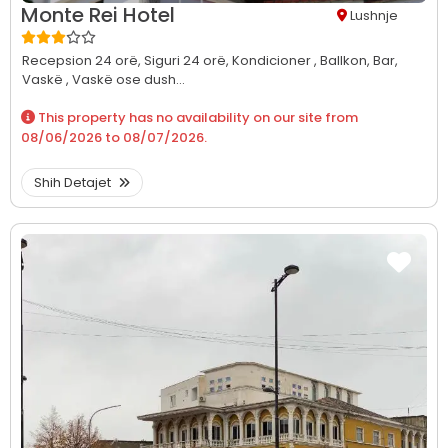
Monte Rei Hotel
Lushnje
Recepsion 24 orë,
Siguri 24 orë,
Kondicioner ,
Ballkon,
Bar,
Vaskë ,
Vaskë ose dush...
This property has no availability on our site from
08/06/2026
to
08/07/2026
.
Shih Detajet