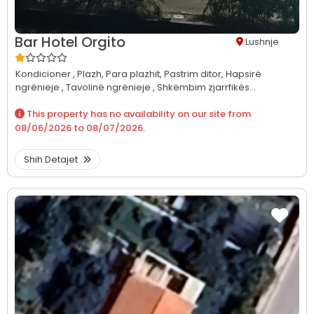
Bar Hotel Orgito
Lushnje
Kondicioner ,
Plazh,
Para plazhit,
Pastrim ditor,
Hapsirë
ngrënieje ,
Tavolinë ngrënieje ,
Shkëmbim zjarrfikës...
This property has no availability on our site from
08/06/2026
to
08/07/2026
.
Shih Detajet