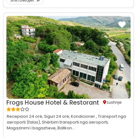
Shih Detajet
Frogs House Hotel & Restorant
Lushnje
Recepsion 24 orë,
Siguri 24 orë,
Kondicioner ,
Transport nga
aeroporti (falas),
Shërbim transporti nga aeroporti,
Magazinimi i bagazheve,
Ballkon...