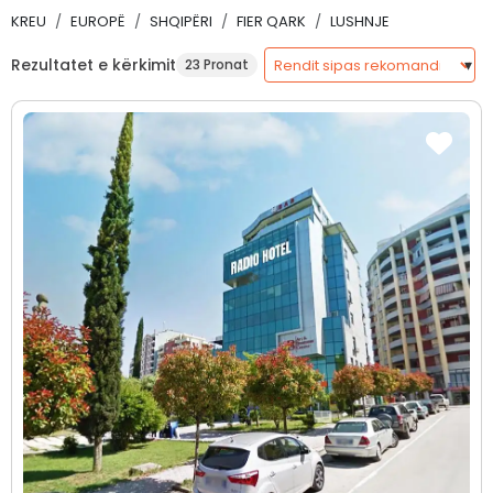
KREU
EUROPË
SHQIPËRI
FIER QARK
LUSHNJE
Rezultatet e kërkimit
23 Pronat