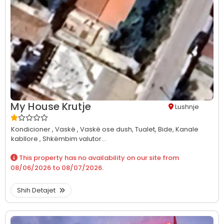
My House Krutje
Lushnje
Kondicioner ,
Vaskë ,
Vaskë ose dush,
Tualet,
Bide,
Kanale
kabllore ,
Shkëmbim valutor...
This property has no availability on our site from
08/06/2026
to
08/07/2026
.
Shih Detajet