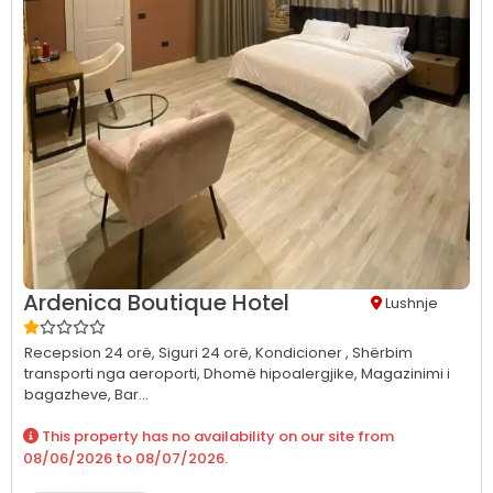
Ardenica Boutique Hotel
Lushnje
Recepsion 24 orë,
Siguri 24 orë,
Kondicioner ,
Shërbim
transporti nga aeroporti,
Dhomë hipoalergjike,
Magazinimi i
bagazheve,
Bar...
This property has no availability on our site from
08/06/2026
to
08/07/2026
.