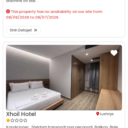
Machine on site...
This property has no availability on our site from
08/06/2026
to
08/07/2026
.
Shih Detajet
Xhoil Hotel
Lushnje
Kondicioner ,
Shërbim transporti nga aeroporti,
Ballkon,
Bide,