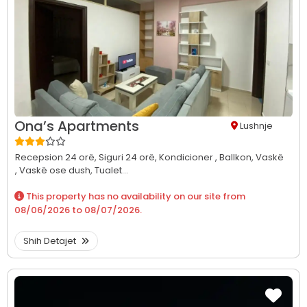
Ona’s Apartments
Lushnje
Recepsion 24 orë,
Siguri 24 orë,
Kondicioner ,
Ballkon,
Vaskë
,
Vaskë ose dush,
Tualet...
This property has no availability on our site from
08/06/2026
to
08/07/2026
.
Shih Detajet