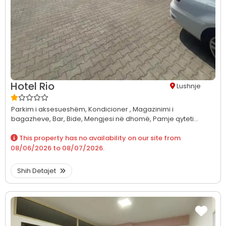
Hotel Rio
Lushnje
Parkim i aksesueshëm,
Kondicioner ,
Magazinimi i
bagazheve,
Bar,
Bide,
Mengjesi në dhomë,
Pamje qyteti...
This property has no availability on our site from
08/06/2026
to
08/07/2026
.
Shih Detajet