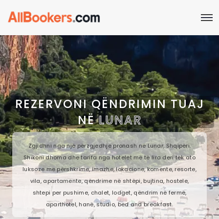
REZERVONI QËNDRIMIN TUAJ
NË
LUNAR
Zgjidhni nga një përzgjedhje pronash në Lunar, Shqipëri.
Shikoni dhoma dhe tarifa nga hotelet më të lira deri tek ato
luksoze me përshkrime, imazhe, lokacione, komente, resorte,
vila, apartamente, qëndrime në shtëpi, bujtina, hostele,
shtepi per pushime, chalet, lodget, qëndrim në fermë,
aparthotel, hanë, studio, bed and breakfast.