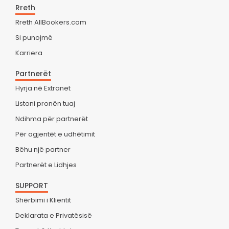
Rreth
Rreth AllBookers.com
Si punojmë
Karriera
Partnerët
Hyrja në Extranet
Listoni pronën tuaj
Ndihma për partnerët
Për agjentët e udhëtimit
Bëhu një partner
Partnerët e Lidhjes
SUPPORT
Shërbimi i Klientit
Deklarata e Privatësisë