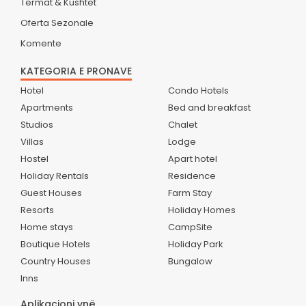
Termat & Kushtet
Oferta Sezonale
Komente
KATEGORIA E PRONAVE
Hotel
Condo Hotels
Apartments
Bed and breakfast
Studios
Chalet
Villas
Lodge
Hostel
Apart hotel
Holiday Rentals
Residence
Guest Houses
Farm Stay
Resorts
Holiday Homes
Home stays
CampSite
Boutique Hotels
Holiday Park
Country Houses
Bungalow
Inns
Aplikacioni ynë