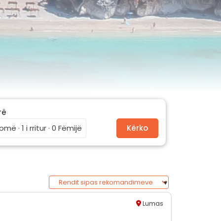
rë
omë · 1 i rritur · 0 Fëmijë
Kërko
Lumas