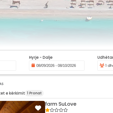
Hyrje - Dalje
Udhëta
1 dh
AS
et e kërkimit
1 Pronat
farm SuLove