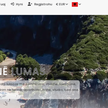
Tuaj
Hyni
Regjistrohu
€ EUR
NË
LUMAS
k ato luksoze me përshkrime, imazhe, lokacione,
drim në fermë, aparthotel, hanë, studio, bed and