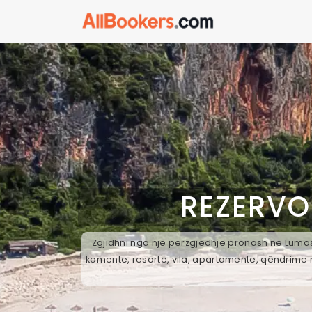
REZERVO
Zgjidhni nga një përzgjedhje pronash në Lumas,
komente, resorte, vila, apartamente, qëndrime n