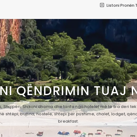
Listoni Pronën 
NI QËNDRIMIN TUAJ 
 Shqipëri. Shikoni dhoma dhe tarifa nga hotelet më të lira deri te
ë shtëpi, bujtina, hostele, shtepi per pushime, chalet, lodget, qën
breakfast.