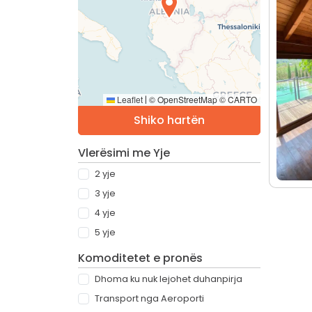
Leaflet
© OpenStreetMap © CARTO
|
Shiko hartën
Vlerësimi me Yje
2 yje
3 yje
4 yje
5 yje
Komoditetet e pronës
Dhoma ku nuk lejohet duhanpirja
Transport nga Aeroporti