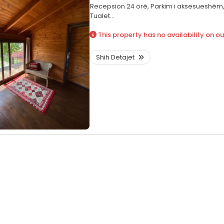
Recepsion 24 orë,
Parkim i aksesueshëm
Tualet...
This property has no availability on ou
Shih Detajet