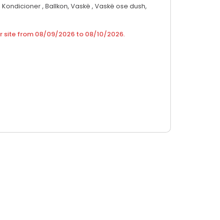
,
Kondicioner ,
Ballkon,
Vaskë ,
Vaskë ose dush,
r site from
08/09/2026
to
08/10/2026
.