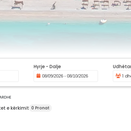
Hyrje - Dalje
Udhëta
1 dh
ARDHE
et e kërkimit
0 Pronat