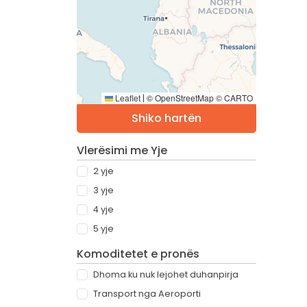
Leaflet
© OpenStreetMap © CARTO
|
Shiko hartën
Vlerësimi me Yje
2 yje
3 yje
4 yje
5 yje
Komoditetet e pronës
Dhoma ku nuk lejohet duhanpirja
Transport nga Aeroporti