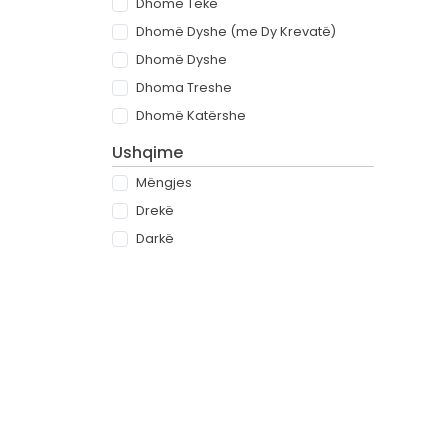
Dhomë Teke
Dhomë Dyshe (me Dy Krevatë)
Dhomë Dyshe
Dhoma Treshe
Dhomë Katërshe
Ushqime
Mëngjes
Drekë
Darkë
All-inclusive
Rreth
Partnerët