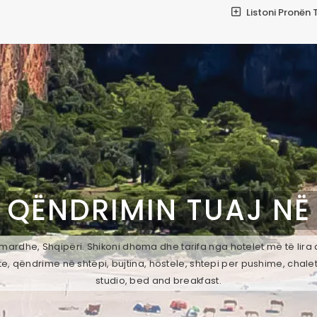
Listoni Pronën 
 QËNDRIMIN TUAJ N
mardhe, Shqipëri. Shikoni dhoma dhe tarifa nga hotelet më të lira 
e, qëndrime në shtëpi, bujtina, hostele, shtepi per pushime, chale
studio, bed and breakfast.