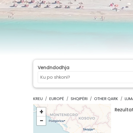
Vendndodhja
KREU
EUROPË
SHQIPËRI
OTHER QARK
LUM
Rezultat
+
−