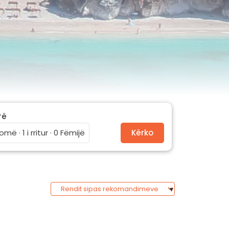
rë
omë · 1 i rritur · 0 Fëmijë
Kërko