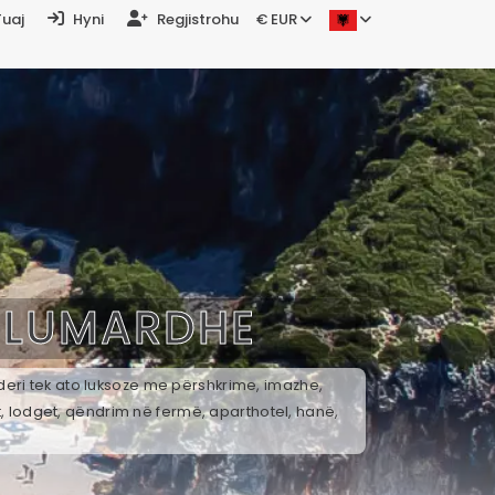
Tuaj
Hyni
Regjistrohu
€ EUR
Ë
LUMARDHE
deri tek ato luksoze me përshkrime, imazhe,
t, lodget, qëndrim në fermë, aparthotel, hanë,