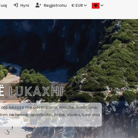
Tuaj
Hyni
Regjistrohu
€ EUR
NË
LUKAXHI
ek ato luksoze me përshkrime, imazhe, lokacione,
drim në fermë, aparthotel, hanë, studio, bed and