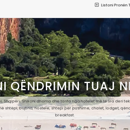
Listoni Pronën 
I QËNDRIMIN TUAJ 
, Shqipëri. Shikoni dhoma dhe tarifa nga hotelet më të lira deri t
ë shtëpi, bujtina, hostele, shtepi per pushime, chalet, lodget, qën
breakfast.