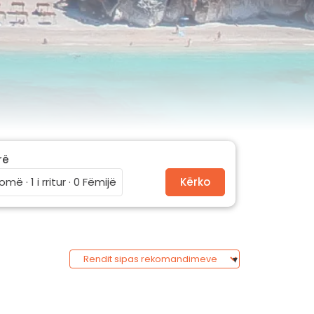
rë
omë · 1 i rritur · 0 Fëmijë
Kërko