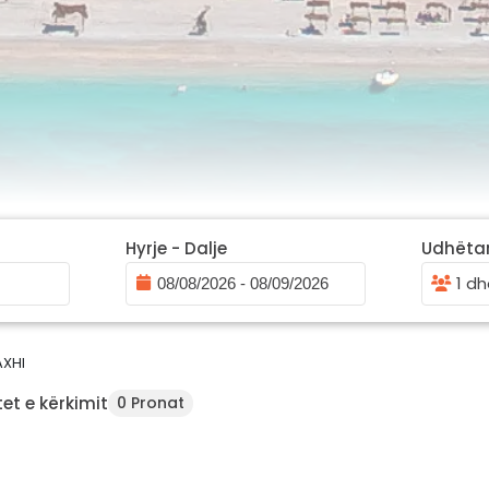
Hyrje - Dalje
Udhëta
1 dh
AXHI
et e kërkimit
0 Pronat