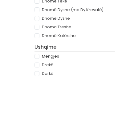
Dhomë Teke
Dhomë Dyshe (me Dy Krevatë)
Dhomë Dyshe
Dhoma Treshe
Dhomë Katërshe
Ushqime
Mëngjes
Drekë
Darkë
All-inclusive
Rreth
Partnerët