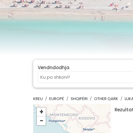
Vendndodhja
KREU
EUROPË
SHQIPËRI
OTHER QARK
LUK
Rezultat
+
−