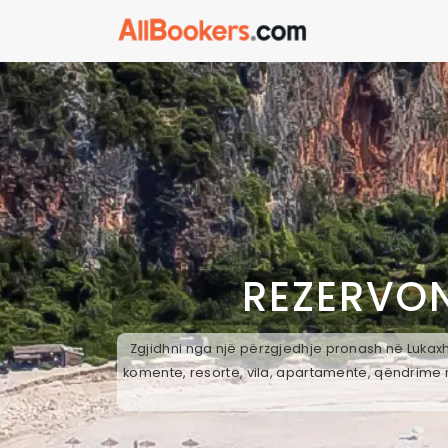
REZERVON
Zgjidhni nga një përzgjedhje pronash në Lukaxhi
komente, resorte, vila, apartamente, qëndrime n