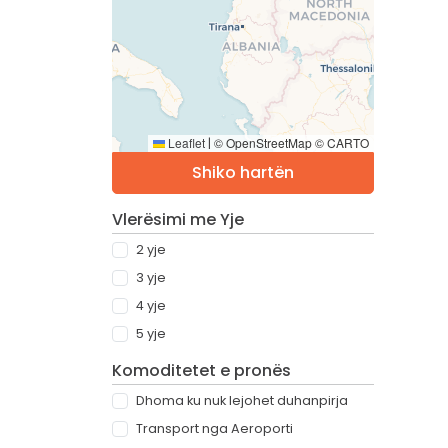
Leaflet
© OpenStreetMap © CARTO
|
Shiko hartën
Vlerësimi me Yje
2 yje
3 yje
4 yje
5 yje
Komoditetet e pronës
Dhoma ku nuk lejohet duhanpirja
Transport nga Aeroporti