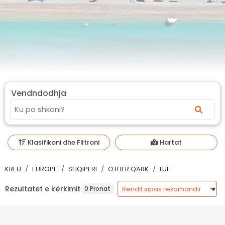
Vendndodhja
Klasifikoni dhe Filtroni
Hartat
KREU
EUROPË
SHQIPËRI
OTHER QARK
LUF
Rezultatet e kërkimit
0 Pronat