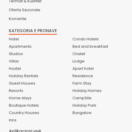
Termat & Kushtet
Oferta Sezonale
Komente
KATEGORIA E PRONAVE
Hotel
Condo Hotels
Apartments
Bed and breakfast
Studios
Chalet
Villas
Lodge
Hostel
Apart hotel
Holiday Rentals
Residence
Guest Houses
Farm Stay
Resorts
Holiday Homes
Home stays
CampSite
Boutique Hotels
Holiday Park
Country Houses
Bungalow
Inns
Aplikacioni ynë