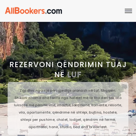
REZERVONI QËNDRIMIN TUAJ
NË
LUF
Zgjidhni nga një përzgjedhje pronash në Luf, Shqipëri.
Shikoni dhoma dhe tarifa nga hotelet më të lira deri tek ato
luksoze me përshkrime, imazhe, lokacione, komente, resorte,
vila, apartamente, qëndrime në shtëpi, bujtina, hostele,
shtepi per pushime, chalet, lodget, qëndrim në fermë,
aparthotel, hanë, studio, bed and breakfast.