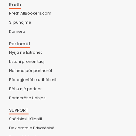
Rreth
Rreth AllBookers.com
Si punojmë
Karriera
Partnerët
Hyrja në Extranet
Listoni pronën tuaj
Ndihma për partnerët
Për agjentët e udhëtimit
Bëhu një partner
Partnerët e Lidhjes
SUPPORT
Shërbimi i Klientit
Deklarata e Privatësisë