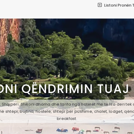
Listoni Pronën 
ONI QËNDRIMIN TUAJ
 Shqipëri. Shikoni dhoma dhe tarifa nga hotelet më të lira deri tek
ë shtëpi, bujtina, hostele, shtepi per pushime, chalet, lodget, qën
breakfast.