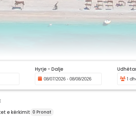
Hyrje - Dalje
Udhëta
1 dh
E
et e kërkimit
0 Pronat