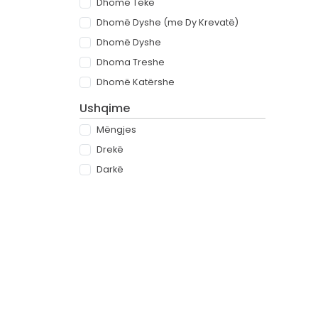
Dhomë Teke
Dhomë Dyshe (me Dy Krevatë)
Dhomë Dyshe
Dhoma Treshe
Dhomë Katërshe
Ushqime
Mëngjes
Drekë
Darkë
All-inclusive
Rreth
Partnerët