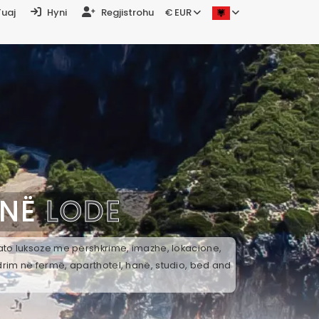
Tuaj
Hyni
Regjistrohu
€ EUR
 NË
LODE
 ato luksoze me përshkrime, imazhe, lokacione,
drim në fermë, aparthotel, hanë, studio, bed and