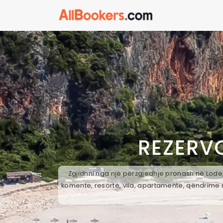
REZERV
Zgjidhni nga një përzgjedhje pronash në Lode,
komente, resorte, vila, apartamente, qëndrime n