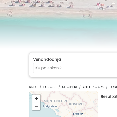
Vendndodhja
KREU
EUROPË
SHQIPËRI
OTHER QARK
LOD
Rezultat
+
−