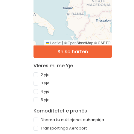
Leaflet
© OpenStreetMap © CARTO
|
Shiko hartën
Vlerësimi me Yje
2 yje
3 yje
4 yje
5 yje
Komoditetet e pronës
Dhoma ku nuk lejohet duhanpirja
Transport nga Aeroporti