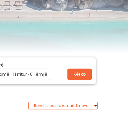
rë
omë · 1 i rritur · 0 Fëmijë
Kërko