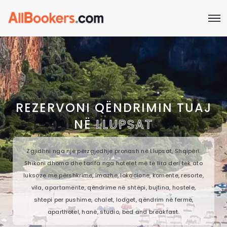
REZERVONI QËNDRIMIN TUAJ
NË
LLUPSAT
Zgjidhni nga një përzgjedhje pronash në Llupsat, Shqipëri.
Shikoni dhoma dhe tarifa nga hotelet më të lira deri tek ato
luksoze me përshkrime, imazhe, lokacione, komente, resorte,
vila, apartamente, qëndrime në shtëpi, bujtina, hostele,
shtepi per pushime, chalet, lodget, qëndrim në fermë,
aparthotel, hanë, studio, bed and breakfast.