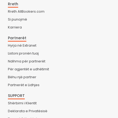
Rreth
Rreth AllBookers.com
Si punojmë
Karriera
Partnerët
Hyrja në Extranet
Listoni pronën tuaj
Ndihma për partnerët
Për agjentët e udhëtimit
Bëhu një partner
Partnerët e Lidhjes
SUPPORT
Shërbimi i Klientit
Deklarata e Privatësisë