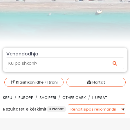
Vendndodhja
Klasifikoni dhe Filtroni
Hartat
KREU
EUROPË
SHQIPËRI
OTHER QARK
LLUPSAT
Rezultatet e kërkimit
0 Pronat