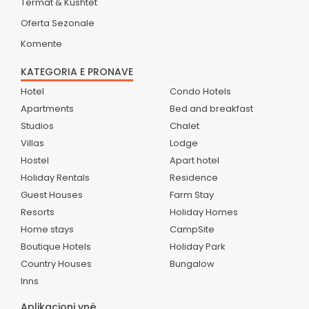
Termat & Kushtet
Oferta Sezonale
Komente
KATEGORIA E PRONAVE
Hotel
Condo Hotels
Apartments
Bed and breakfast
Studios
Chalet
Villas
Lodge
Hostel
Apart hotel
Holiday Rentals
Residence
Guest Houses
Farm Stay
Resorts
Holiday Homes
Home stays
CampSite
Boutique Hotels
Holiday Park
Country Houses
Bungalow
Inns
Aplikacioni ynë