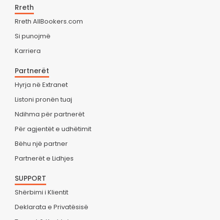
Rreth
Rreth AllBookers.com
Si punojmë
Karriera
Partnerët
Hyrja në Extranet
Listoni pronën tuaj
Ndihma për partnerët
Për agjentët e udhëtimit
Bëhu një partner
Partnerët e Lidhjes
SUPPORT
Shërbimi i Klientit
Deklarata e Privatësisë