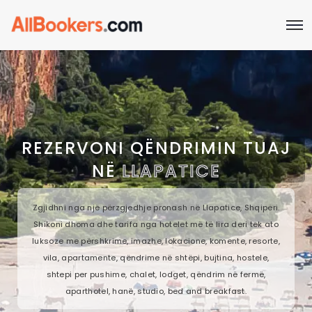
REZERVONI QËNDRIMIN TUAJ
NË
LLAPATICE
Zgjidhni nga një përzgjedhje pronash në Llapatice, Shqipëri.
Shikoni dhoma dhe tarifa nga hotelet më të lira deri tek ato
luksoze me përshkrime, imazhe, lokacione, komente, resorte,
vila, apartamente, qëndrime në shtëpi, bujtina, hostele,
shtepi per pushime, chalet, lodget, qëndrim në fermë,
aparthotel, hanë, studio, bed and breakfast.