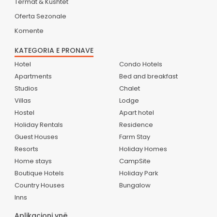
Termat & Kushtet
Oferta Sezonale
Komente
KATEGORIA E PRONAVE
Hotel
Condo Hotels
Apartments
Bed and breakfast
Studios
Chalet
Villas
Lodge
Hostel
Apart hotel
Holiday Rentals
Residence
Guest Houses
Farm Stay
Resorts
Holiday Homes
Home stays
CampSite
Boutique Hotels
Holiday Park
Country Houses
Bungalow
Inns
Aplikacioni ynë