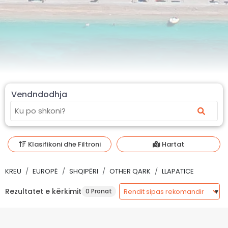
Vendndodhja
Klasifikoni dhe Filtroni
Hartat
KREU
EUROPË
SHQIPËRI
OTHER QARK
LLAPATICE
Rezultatet e kërkimit
0 Pronat