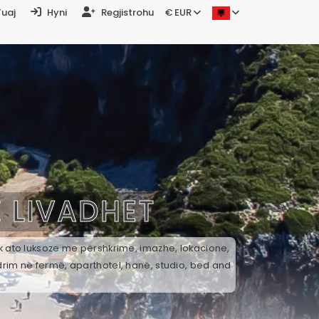
Tuaj
Hyni
Regjistrohu
€ EUR
Ë
LIVADHET
ek ato luksoze me përshkrime, imazhe, lokacione,
drim në fermë, aparthotel, hanë, studio, bed and