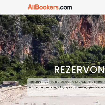
REZERVON
Zgjidhni nga një përzgjedhje pronash në Livadhe
komente, resorte, vila, apartamente, qëndrime n