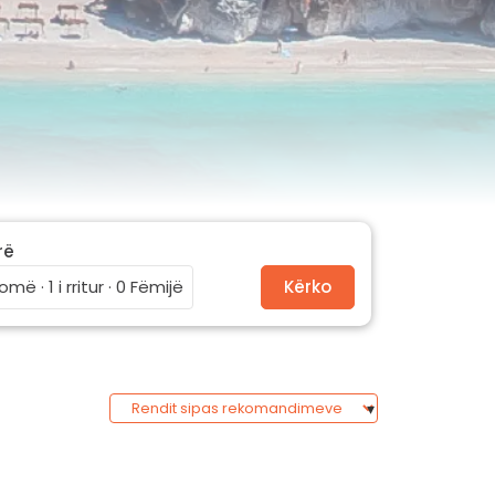
rë
omë · 1 i rritur · 0 Fëmijë
Kërko