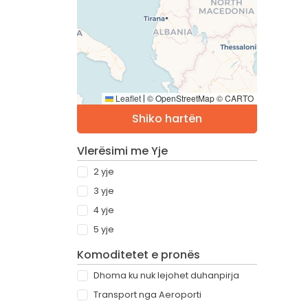
Leaflet
© OpenStreetMap © CARTO
|
Shiko hartën
Vlerësimi me Yje
2 yje
3 yje
4 yje
5 yje
Komoditetet e pronës
Dhoma ku nuk lejohet duhanpirja
Transport nga Aeroporti