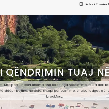
Listoni Pronën 
I QËNDRIMIN TUAJ N
t, Shqipëri. Shikoni dhoma dhe tarifa nga hotelet më të lira deri t
ë shtëpi, bujtina, hostele, shtepi per pushime, chalet, lodget, qën
breakfast.