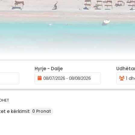
Hyrje - Dalje
Udhëta
1 dh
ADHET
et e kërkimit
0 Pronat