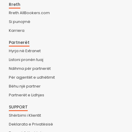
Rreth
Rreth AllBookers.com
Si punojmë
Karriera
Partnerët
Hyrja në Extranet
Listoni pronën tuaj
Ndihma për partnerët
Për agjentët e udhëtimit
Bëhu një partner
Partnerët e Lidhjes
SUPPORT
Shërbimi i Klientit
Deklarata e Privatësisë