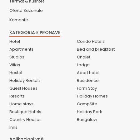
Termat & Kushtet
Oferta Sezonale
Komente
KATEGORIA E PRONAVE
Hotel
Condo Hotels
Apartments
Bed and breakfast
Studios
Chalet
Villas
Lodge
Hostel
Apart hotel
Holiday Rentals
Residence
Guest Houses
Farm Stay
Resorts
Holiday Homes
Home stays
CampSite
Boutique Hotels
Holiday Park
Country Houses
Bungalow
Inns
Aplikacioni ynë