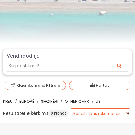
Vendndodhja
Klasifikoni dhe Filtroni
Hartat
KREU
EUROPË
SHQIPËRI
OTHER QARK
LIS
Rezultatet e kërkimit
0 Pronat