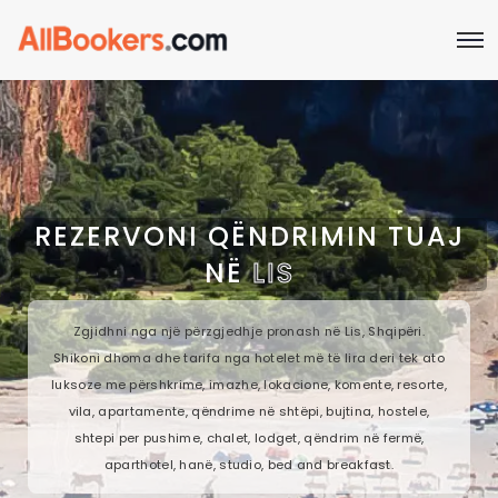
REZERVONI QËNDRIMIN TUAJ
NË
LIS
Zgjidhni nga një përzgjedhje pronash në Lis, Shqipëri.
Shikoni dhoma dhe tarifa nga hotelet më të lira deri tek ato
luksoze me përshkrime, imazhe, lokacione, komente, resorte,
vila, apartamente, qëndrime në shtëpi, bujtina, hostele,
shtepi per pushime, chalet, lodget, qëndrim në fermë,
aparthotel, hanë, studio, bed and breakfast.