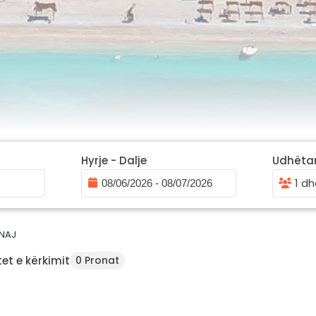
Hyrje - Dalje
Udhëta
1 dh
INAJ
et e kërkimit
0 Pronat