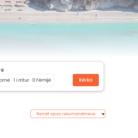
rë
omë · 1 i rritur · 0 Fëmijë
Kërko