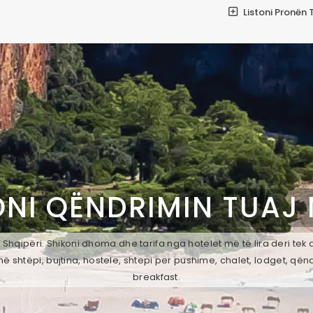
Listoni Pronën 
ONI QËNDRIMIN TUAJ
 Shqipëri. Shikoni dhoma dhe tarifa nga hotelet më të lira deri te
ë shtëpi, bujtina, hostele, shtepi per pushime, chalet, lodget, qën
breakfast.