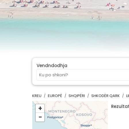
Vendndodhja
KREU
EUROPË
SHQIPËRI
SHKODËR QARK
L
Rezultat
+
−