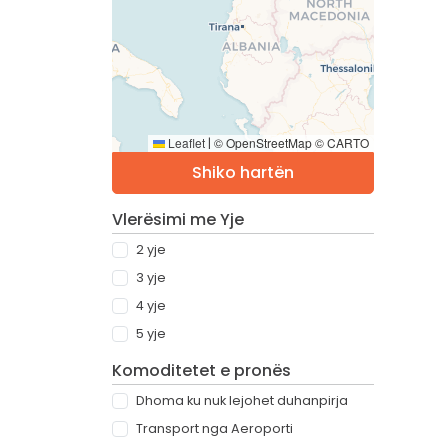
Leaflet
© OpenStreetMap © CARTO
|
Shiko hartën
Vlerësimi me Yje
2 yje
3 yje
4 yje
5 yje
Komoditetet e pronës
Dhoma ku nuk lejohet duhanpirja
Transport nga Aeroporti