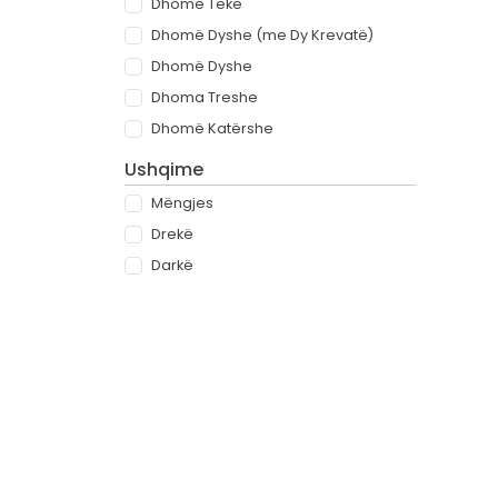
Dhomë Teke
Dhomë Dyshe (me Dy Krevatë)
Dhomë Dyshe
Dhoma Treshe
Dhomë Katërshe
Ushqime
Mëngjes
Drekë
Darkë
All-inclusive
Rreth
Partnerët