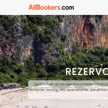
REZERV
Zgjidhni nga një përzgjedhje pronash në Linaj,
komente, resorte, vila, apartamente, qëndrime n