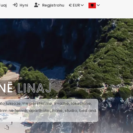
Tuaj
Hyni
Regjistrohu
€ EUR
 NË
LINAJ
k ato luksoze me përshkrime, imazhe, lokacione,
drim në fermë, aparthotel, hanë, studio, bed and