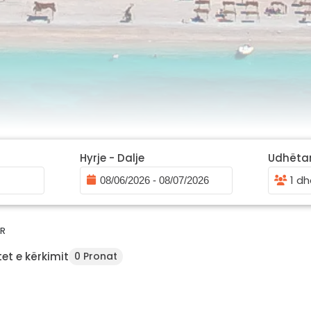
Hyrje - Dalje
Udhëta
1 dh
AR
et e kërkimit
0 Pronat