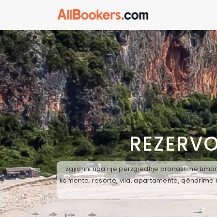
REZERVO
Zgjidhni nga një përzgjedhje pronash në Limar,
komente, resorte, vila, apartamente, qëndrime n