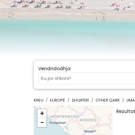
Vendndodhja
KREU
EUROPË
SHQIPËRI
OTHER QARK
LIM
Rezultat
+
−