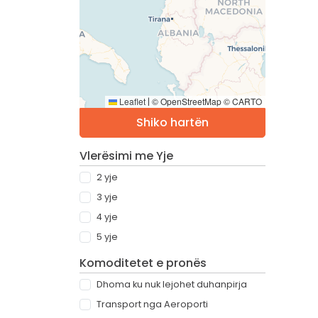
Leaflet
© OpenStreetMap © CARTO
|
Shiko hartën
Vlerësimi me Yje
2 yje
3 yje
4 yje
5 yje
Komoditetet e pronës
Dhoma ku nuk lejohet duhanpirja
Transport nga Aeroporti