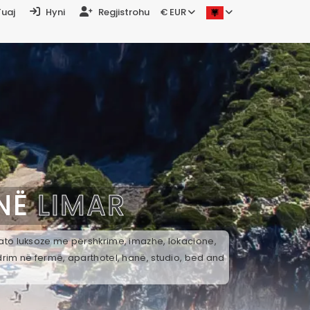
Tuaj
Hyni
Regjistrohu
€ EUR
 NË
LIMAR
k ato luksoze me përshkrime, imazhe, lokacione,
drim në fermë, aparthotel, hanë, studio, bed and