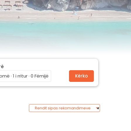
rë
omë · 1 i rritur · 0 Fëmijë
Kërko