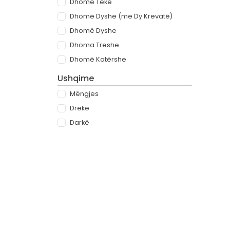
Dhomë Teke
Dhomë Dyshe (me Dy Krevatë)
Dhomë Dyshe
Dhoma Treshe
Dhomë Katërshe
Ushqime
Mëngjes
Drekë
Darkë
All-inclusive
Rreth
Partnerët