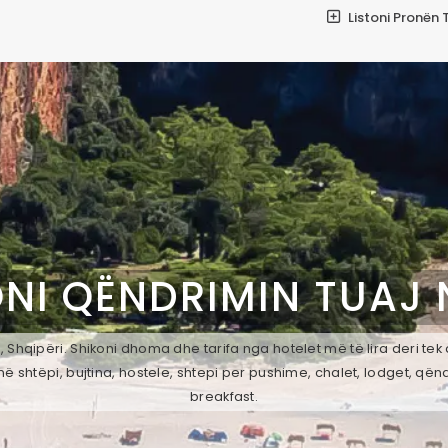
Listoni Pronën 
NI QËNDRIMIN TUAJ
 Shqipëri. Shikoni dhoma dhe tarifa nga hotelet më të lira deri te
ë shtëpi, bujtina, hostele, shtepi per pushime, chalet, lodget, qën
breakfast.