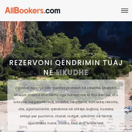
REZERVONI QËNDRIMIN TUAJ
NË
LIKUDHE
Zgjidhni nga një përzgjedhje pronash në Likudhe, Shqipëri.
Shikoni dhoma dhe tarifa nga hotelet më të lira deri tek ato
luksoze me përshkrime, imazhe, lokacione, komente, resorte,
vila, apartamente, qëndrime në shtëpi, bujtina, hostele,
shtepi per pushime, chalet, lodget, qëndrim në fermë,
aparthotel, hanë, studio, bed and breakfast.