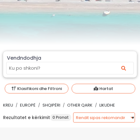
Vendndodhja
Klasifikoni dhe Filtroni
Hartat
KREU
EUROPË
SHQIPËRI
OTHER QARK
LIKUDHE
Rezultatet e kërkimit
0 Pronat