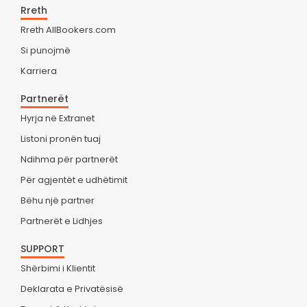
Rreth
Rreth AllBookers.com
Si punojmë
Karriera
Partnerët
Hyrja në Extranet
Listoni pronën tuaj
Ndihma për partnerët
Për agjentët e udhëtimit
Bëhu një partner
Partnerët e Lidhjes
SUPPORT
Shërbimi i Klientit
Deklarata e Privatësisë