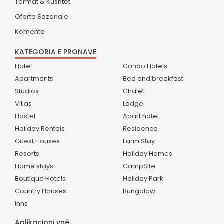
Termat & Kushtet
Oferta Sezonale
Komente
KATEGORIA E PRONAVE
Hotel
Condo Hotels
Apartments
Bed and breakfast
Studios
Chalet
Villas
Lodge
Hostel
Apart hotel
Holiday Rentals
Residence
Guest Houses
Farm Stay
Resorts
Holiday Homes
Home stays
CampSite
Boutique Hotels
Holiday Park
Country Houses
Bungalow
Inns
Aplikacioni ynë