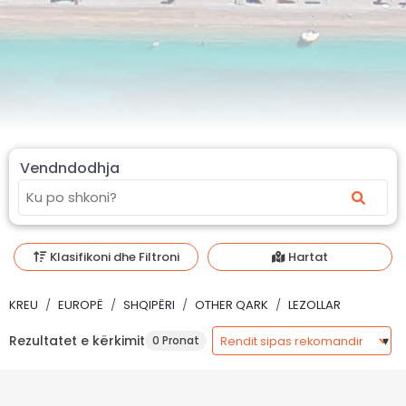
Vendndodhja
Klasifikoni dhe Filtroni
Hartat
KREU
EUROPË
SHQIPËRI
OTHER QARK
LEZOLLAR
Rezultatet e kërkimit
0 Pronat