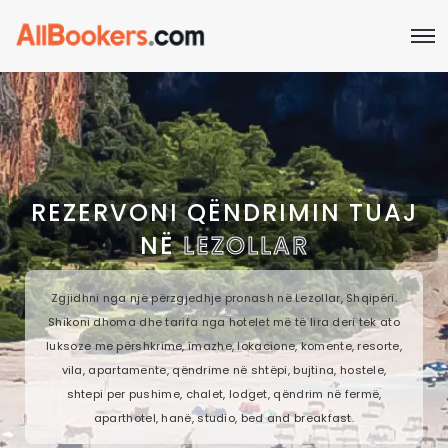
REZERVONI QËNDRIMIN TUAJ
NË
LEZOLLAR
Zgjidhni nga një përzgjedhje pronash në Lezollar, Shqipëri.
Shikoni dhoma dhe tarifa nga hotelet më të lira deri tek ato
luksoze me përshkrime, imazhe, lokacione, komente, resorte,
vila, apartamente, qëndrime në shtëpi, bujtina, hostele,
shtepi per pushime, chalet, lodget, qëndrim në fermë,
aparthotel, hanë, studio, bed and breakfast.