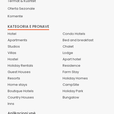
Termat & Kushtet
Oferta Sezonale
Komente
KATEGORIA E PRONAVE
Hotel
Condo Hotels
Apartments
Bed and breakfast
Studios
Chalet
Villas
Lodge
Hostel
Apart hotel
Holiday Rentals
Residence
Guest Houses
Farm Stay
Resorts
Holiday Homes
Home stays
CampSite
Boutique Hotels
Holiday Park
Country Houses
Bungalow
Inns
Aplikacioni ynë