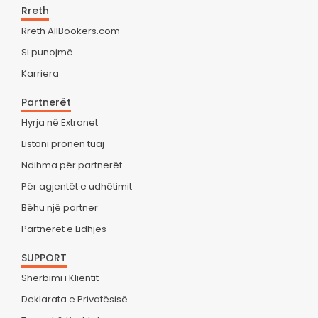
Rreth
Rreth AllBookers.com
Si punojmë
Karriera
Partnerët
Hyrja në Extranet
Listoni pronën tuaj
Ndihma për partnerët
Për agjentët e udhëtimit
Bëhu një partner
Partnerët e Lidhjes
SUPPORT
Shërbimi i Klientit
Deklarata e Privatësisë