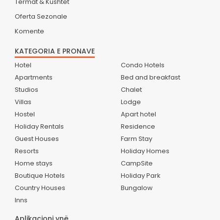
Termat & Kushtet
Oferta Sezonale
Komente
KATEGORIA E PRONAVE
Hotel
Condo Hotels
Apartments
Bed and breakfast
Studios
Chalet
Villas
Lodge
Hostel
Apart hotel
Holiday Rentals
Residence
Guest Houses
Farm Stay
Resorts
Holiday Homes
Home stays
CampSite
Boutique Hotels
Holiday Park
Country Houses
Bungalow
Inns
Aplikacioni ynë