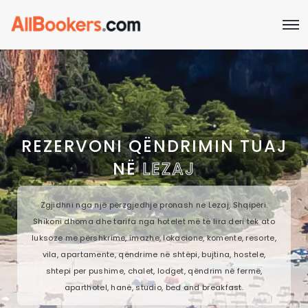
REZERVONI QËNDRIMIN TUAJ
NË
LEZAJ
Zgjidhni nga një përzgjedhje pronash në Lezaj, Shqipëri.
Shikoni dhoma dhe tarifa nga hotelet më të lira deri tek ato
luksoze me përshkrime, imazhe, lokacione, komente, resorte,
vila, apartamente, qëndrime në shtëpi, bujtina, hostele,
shtepi per pushime, chalet, lodget, qëndrim në fermë,
aparthotel, hanë, studio, bed and breakfast.