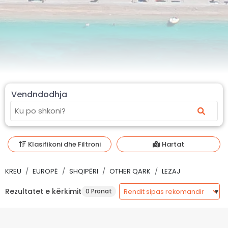
Vendndodhja
Klasifikoni dhe Filtroni
Hartat
KREU
EUROPË
SHQIPËRI
OTHER QARK
LEZAJ
Rezultatet e kërkimit
0 Pronat