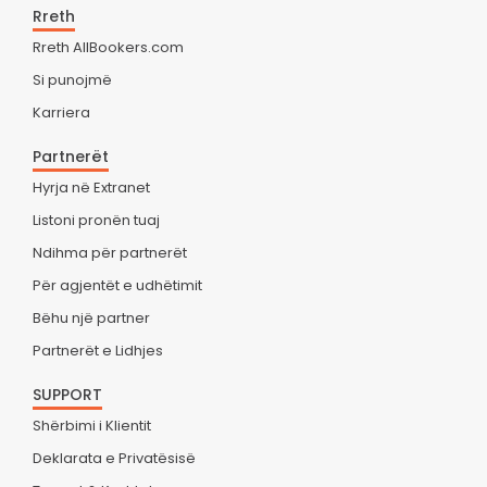
Rreth
Rreth AllBookers.com
Si punojmë
Karriera
Partnerët
Hyrja në Extranet
Listoni pronën tuaj
Ndihma për partnerët
Për agjentët e udhëtimit
Bëhu një partner
Partnerët e Lidhjes
SUPPORT
Shërbimi i Klientit
Deklarata e Privatësisë