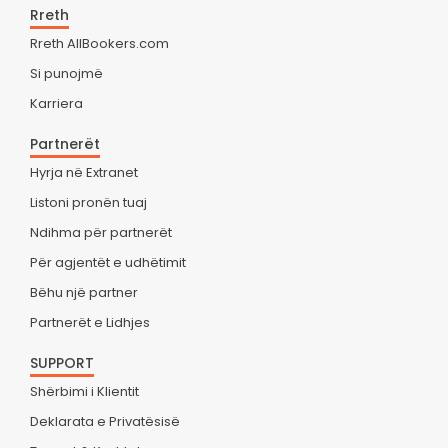
Rreth
Rreth AllBookers.com
Si punojmë
Karriera
Partnerët
Hyrja në Extranet
Listoni pronën tuaj
Ndihma për partnerët
Për agjentët e udhëtimit
Bëhu një partner
Partnerët e Lidhjes
SUPPORT
Shërbimi i Klientit
Deklarata e Privatësisë