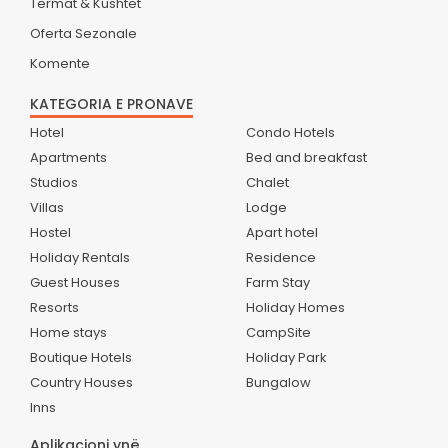
Termat & Kushtet
Oferta Sezonale
Komente
KATEGORIA E PRONAVE
Hotel
Condo Hotels
Apartments
Bed and breakfast
Studios
Chalet
Villas
Lodge
Hostel
Apart hotel
Holiday Rentals
Residence
Guest Houses
Farm Stay
Resorts
Holiday Homes
Home stays
CampSite
Boutique Hotels
Holiday Park
Country Houses
Bungalow
Inns
Aplikacioni ynë