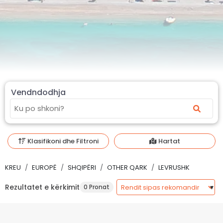
Vendndodhja
Klasifikoni dhe Filtroni
Hartat
KREU
EUROPË
SHQIPËRI
OTHER QARK
LEVRUSHK
Rezultatet e kërkimit
0 Pronat