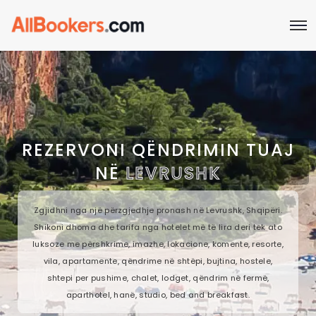
REZERVONI QËNDRIMIN TUAJ
NË
LEVRUSHK
Zgjidhni nga një përzgjedhje pronash në Levrushk, Shqipëri.
Shikoni dhoma dhe tarifa nga hotelet më të lira deri tek ato
luksoze me përshkrime, imazhe, lokacione, komente, resorte,
vila, apartamente, qëndrime në shtëpi, bujtina, hostele,
shtepi per pushime, chalet, lodget, qëndrim në fermë,
aparthotel, hanë, studio, bed and breakfast.