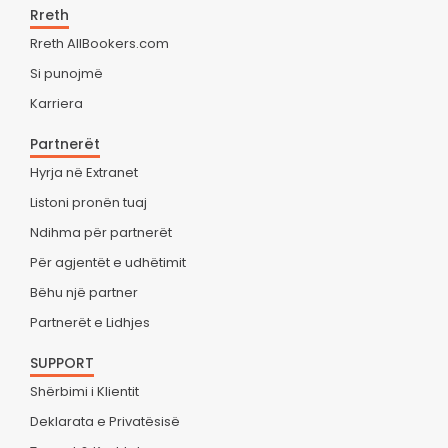
Rreth
Rreth AllBookers.com
Si punojmë
Karriera
Partnerët
Hyrja në Extranet
Listoni pronën tuaj
Ndihma për partnerët
Për agjentët e udhëtimit
Bëhu një partner
Partnerët e Lidhjes
SUPPORT
Shërbimi i Klientit
Deklarata e Privatësisë