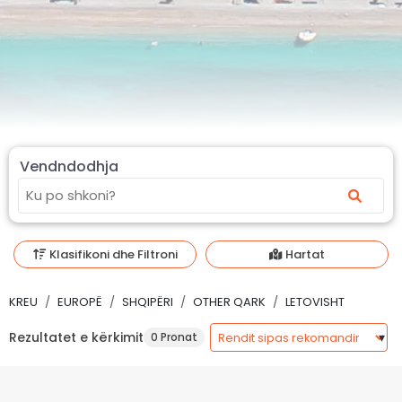
Vendndodhja
Klasifikoni dhe Filtroni
Hartat
KREU
EUROPË
SHQIPËRI
OTHER QARK
LETOVISHT
Rezultatet e kërkimit
0 Pronat