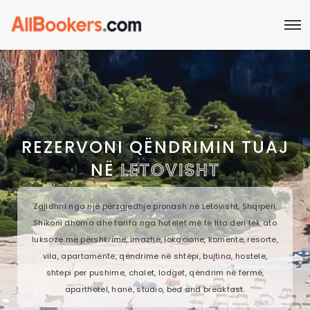
REZERVONI QËNDRIMIN TUAJ
NË
LETOVISHT
Zgjidhni nga një përzgjedhje pronash në Letovisht, Shqipëri.
Shikoni dhoma dhe tarifa nga hotelet më të lira deri tek ato
luksoze me përshkrime, imazhe, lokacione, komente, resorte,
vila, apartamente, qëndrime në shtëpi, bujtina, hostele,
shtepi per pushime, chalet, lodget, qëndrim në fermë,
aparthotel, hanë, studio, bed and breakfast.