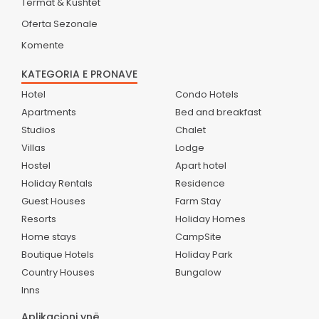
Termat & Kushtet
Oferta Sezonale
Komente
KATEGORIA E PRONAVE
Hotel
Condo Hotels
Apartments
Bed and breakfast
Studios
Chalet
Villas
Lodge
Hostel
Apart hotel
Holiday Rentals
Residence
Guest Houses
Farm Stay
Resorts
Holiday Homes
Home stays
CampSite
Boutique Hotels
Holiday Park
Country Houses
Bungalow
Inns
Aplikacioni ynë