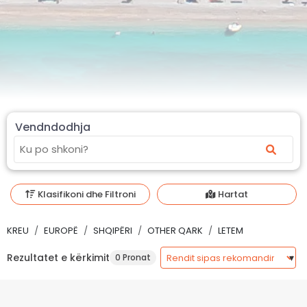
Vendndodhja
Klasifikoni dhe Filtroni
Hartat
KREU
EUROPË
SHQIPËRI
OTHER QARK
LETEM
Rezultatet e kërkimit
0 Pronat