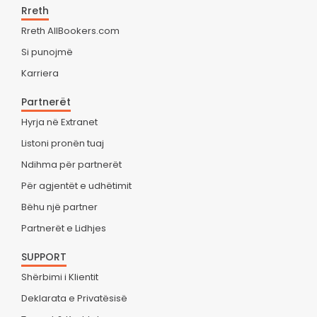
Rreth
Rreth AllBookers.com
Si punojmë
Karriera
Partnerët
Hyrja në Extranet
Listoni pronën tuaj
Ndihma për partnerët
Për agjentët e udhëtimit
Bëhu një partner
Partnerët e Lidhjes
SUPPORT
Shërbimi i Klientit
Deklarata e Privatësisë