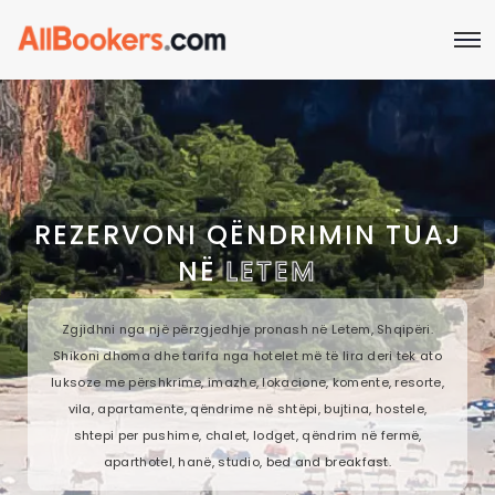
REZERVONI QËNDRIMIN TUAJ
NË
LETEM
Zgjidhni nga një përzgjedhje pronash në Letem, Shqipëri.
Shikoni dhoma dhe tarifa nga hotelet më të lira deri tek ato
luksoze me përshkrime, imazhe, lokacione, komente, resorte,
vila, apartamente, qëndrime në shtëpi, bujtina, hostele,
shtepi per pushime, chalet, lodget, qëndrim në fermë,
aparthotel, hanë, studio, bed and breakfast.