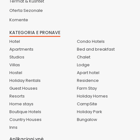
Termat & Kushtet
Oferta Sezonale
Komente
KATEGORIA E PRONAVE
Hotel
Condo Hotels
Apartments
Bed and breakfast
Studios
Chalet
Villas
Lodge
Hostel
Apart hotel
Holiday Rentals
Residence
Guest Houses
Farm Stay
Resorts
Holiday Homes
Home stays
CampSite
Boutique Hotels
Holiday Park
Country Houses
Bungalow
Inns
Aplikacioni ynë