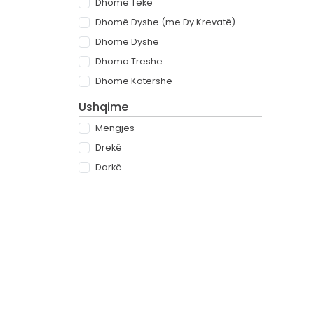
Dhomë Teke
Dhomë Dyshe (me Dy Krevatë)
Dhomë Dyshe
Dhoma Treshe
Dhomë Katërshe
Ushqime
Mëngjes
Drekë
Darkë
All-inclusive
Rreth
Partnerët