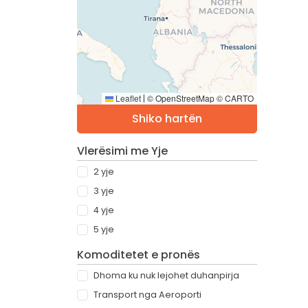
Leaflet
© OpenStreetMap © CARTO
|
Shiko hartën
Vlerësimi me Yje
2 yje
3 yje
4 yje
5 yje
Komoditetet e pronës
Dhoma ku nuk lejohet duhanpirja
Transport nga Aeroporti