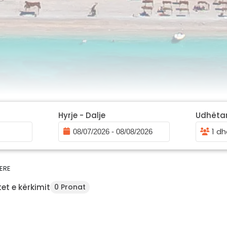
Hyrje - Dalje
Udhëta
1 dh
ERE
et e kërkimit
0 Pronat