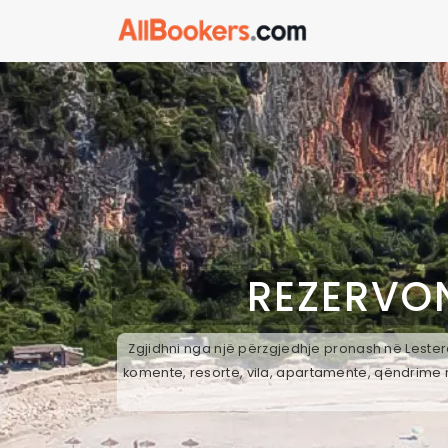
REZERVO
Zgjidhni nga një përzgjedhje pronash në Lestere
komente, resorte, vila, apartamente, qëndrime n