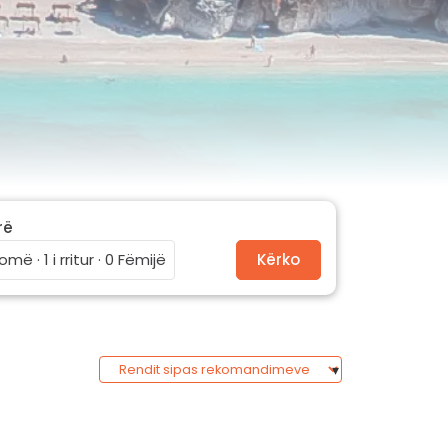
rë
omë · 1 i rritur · 0 Fëmijë
Kërko