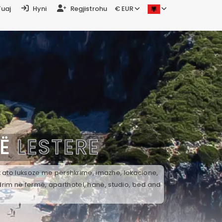
Tuaj
Hyni
Regjistrohu
€ EUR
NË
LESTERE
ek ato luksoze me përshkrime, imazhe, lokacione,
drim në fermë, aparthotel, hanë, studio, bed and