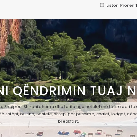
Listoni Pronën 
NI QËNDRIMIN TUAJ 
, Shqipëri. Shikoni dhoma dhe tarifa nga hotelet më të lira deri t
ë shtëpi, bujtina, hostele, shtepi per pushime, chalet, lodget, qën
breakfast.