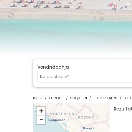
Vendndodhja
KREU
EUROPË
SHQIPËRI
OTHER QARK
LEST
Rezultat
+
−