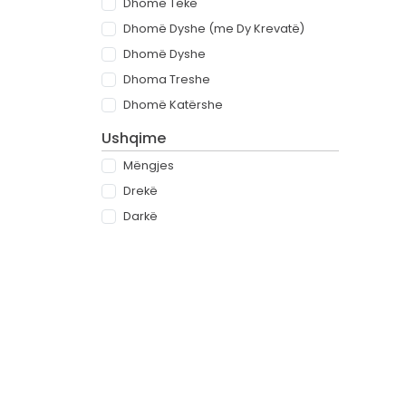
Dhomë Teke
Dhomë Dyshe (me Dy Krevatë)
Dhomë Dyshe
Dhoma Treshe
Dhomë Katërshe
Ushqime
Mëngjes
Drekë
Darkë
All-inclusive
Rreth
Partnerët