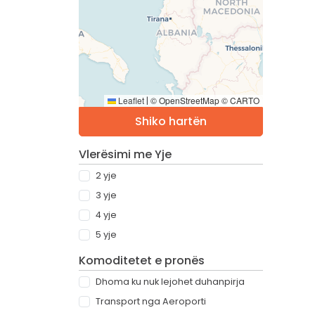
Leaflet
© OpenStreetMap © CARTO
|
Shiko hartën
Vlerësimi me Yje
2 yje
3 yje
4 yje
5 yje
Komoditetet e pronës
Dhoma ku nuk lejohet duhanpirja
Transport nga Aeroporti