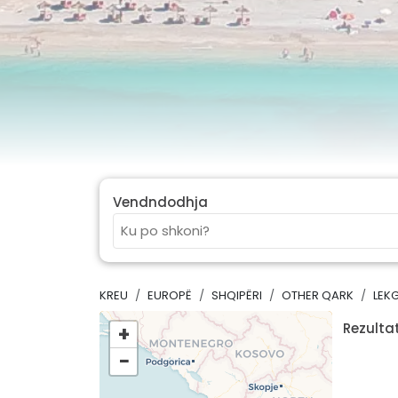
Vendndodhja
KREU
EUROPË
SHQIPËRI
OTHER QARK
LEK
Rezultat
+
−