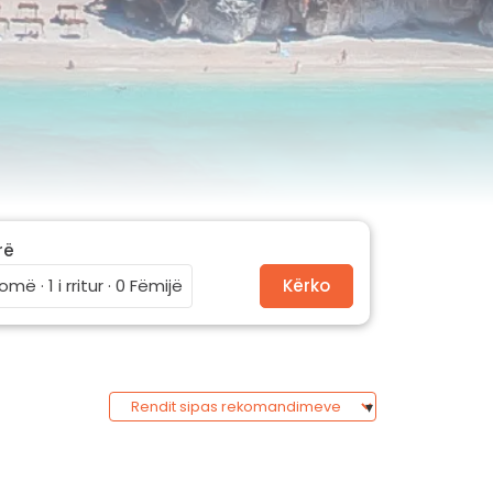
rë
omë · 1 i rritur · 0 Fëmijë
Kërko