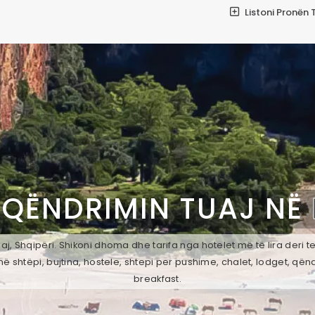
Listoni Pronën 
 QËNDRIMIN TUAJ NË
j, Shqipëri. Shikoni dhoma dhe tarifa nga hotelet më të lira deri 
ë shtëpi, bujtina, hostele, shtepi per pushime, chalet, lodget, qën
breakfast.