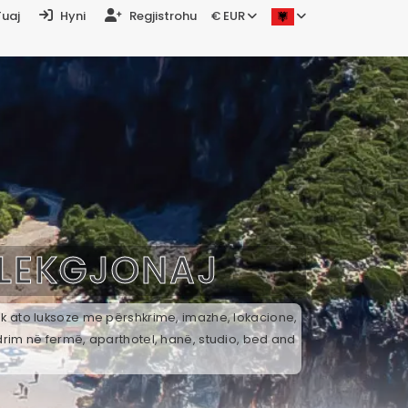
Tuaj
Hyni
Regjistrohu
€ EUR
LEKGJONAJ
tek ato luksoze me përshkrime, imazhe, lokacione,
drim në fermë, aparthotel, hanë, studio, bed and