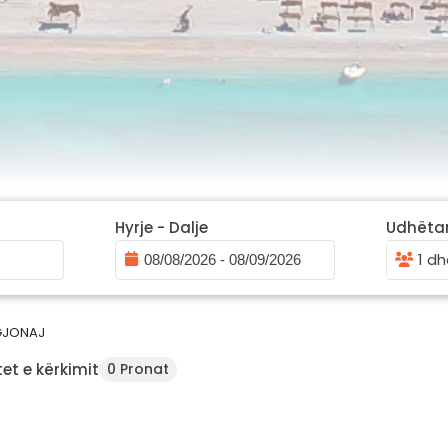
Hyrje - Dalje
Udhëta
1 dh
GJONAJ
et e kërkimit
0 Pronat