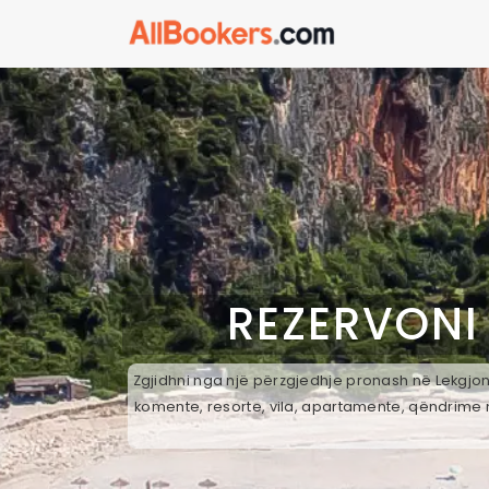
REZERVONI
Zgjidhni nga një përzgjedhje pronash në Lekgjona
komente, resorte, vila, apartamente, qëndrime n