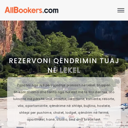
REZERVONI QËNDRIMIN TUAJ
NË
LEKEL
Zgjidhni nga një përzgjedhje pronash në Lekel, Shqipëri.
Shikoni dhoma dhe tarifa nga hotelet më të lira deri tek ato
luksoze me përshkrime, imazhe, lokacione, komente, resorte,
vila, apartamente, qëndrime në shtëpi, bujtina, hostele,
shtepi per pushime, chalet, lodget, qëndrim në fermë,
aparthotel, hanë, studio, bed and breakfast.