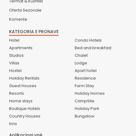
Termat & Kushtet
Oferta Sezonale
Komente
KATEGORIA E PRONAVE
Hotel
Condo Hotels
Apartments
Bed and breakfast
Studios
Chalet
Villas
Lodge
Hostel
Apart hotel
Holiday Rentals
Residence
Guest Houses
Farm Stay
Resorts
Holiday Homes
Home stays
CampSite
Boutique Hotels
Holiday Park
Country Houses
Bungalow
Inns
Aplikacioni ynë