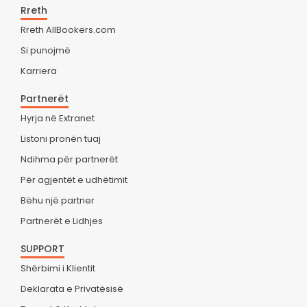
Rreth
Rreth AllBookers.com
Si punojmë
Karriera
Partnerët
Hyrja në Extranet
Listoni pronën tuaj
Ndihma për partnerët
Për agjentët e udhëtimit
Bëhu një partner
Partnerët e Lidhjes
SUPPORT
Shërbimi i Klientit
Deklarata e Privatësisë