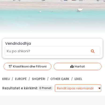
Vendndodhja
Klasifikoni dhe Filtroni
Hartat
KREU
EUROPË
SHQIPËRI
OTHER QARK
LEKEL
Rezultatet e kërkimit
0 Pronat