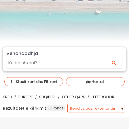
Vendndodhja
Klasifikoni dhe Filtroni
Hartat
KREU
EUROPË
SHQIPËRI
OTHER QARK
LEFTEROHOR
Rezultatet e kërkimit
0 Pronat