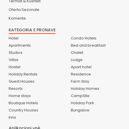
Termat & Kushtet
Oferta Sezonale
Komente
KATEGORIA E PRONAVE
Hotel
Condo Hotels
Apartments
Bed and breakfast
Studios
Chalet
Villas
Lodge
Hostel
Apart hotel
Holiday Rentals
Residence
Guest Houses
Farm Stay
Resorts
Holiday Homes
Home stays
CampSite
Boutique Hotels
Holiday Park
Country Houses
Bungalow
Inns
Aplikacioni ynë