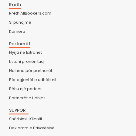
Rreth
Rreth AllBookers.com
Si punojmë
Karriera
Partnerët
Hyrja në Extranet
Listoni pronën tuaj
Ndihma për partnerët
Për agjentët e udhëtimit
Bëhu një partner
Partnerët e Lidhjes
SUPPORT
Shërbimi i Klientit
Deklarata e Privatësisë