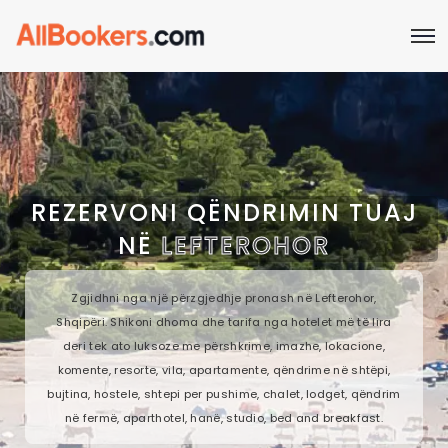
REZERVONI QËNDRIMIN TUAJ
NË
LEFTEROHOR
Zgjidhni nga një përzgjedhje pronash në Lefterohor,
Shqipëri. Shikoni dhoma dhe tarifa nga hotelet më të lira
deri tek ato luksoze me përshkrime, imazhe, lokacione,
komente, resorte, vila, apartamente, qëndrime në shtëpi,
bujtina, hostele, shtepi per pushime, chalet, lodget, qëndrim
në fermë, aparthotel, hanë, studio, bed and breakfast.