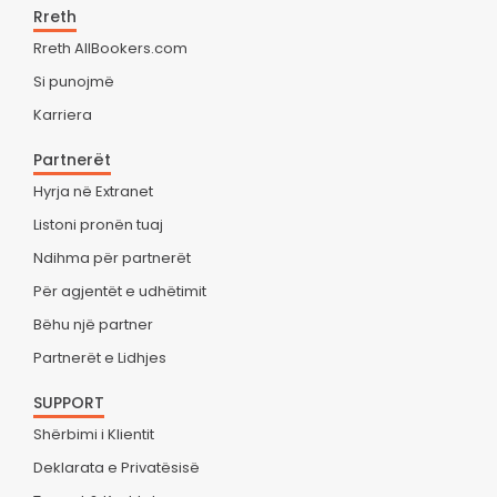
Rreth
Rreth AllBookers.com
Si punojmë
Karriera
Partnerët
Hyrja në Extranet
Listoni pronën tuaj
Ndihma për partnerët
Për agjentët e udhëtimit
Bëhu një partner
Partnerët e Lidhjes
SUPPORT
Shërbimi i Klientit
Deklarata e Privatësisë