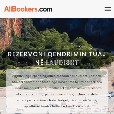
REZERVONI QËNDRIMIN TUAJ
NË
LAUDISHT
Zgjidhni nga një përzgjedhje pronash në Laudisht, Shqipëri.
Shikoni dhoma dhe tarifa nga hotelet më të lira deri tek ato
luksoze me përshkrime, imazhe, lokacione, komente, resorte,
vila, apartamente, qëndrime në shtëpi, bujtina, hostele,
shtepi per pushime, chalet, lodget, qëndrim në fermë,
aparthotel, hanë, studio, bed and breakfast.