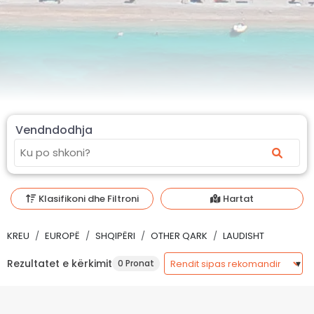
Vendndodhja
Klasifikoni dhe Filtroni
Hartat
KREU
EUROPË
SHQIPËRI
OTHER QARK
LAUDISHT
Rezultatet e kërkimit
0 Pronat