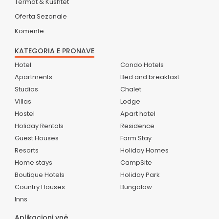
Termat & Kushtet
Oferta Sezonale
Komente
KATEGORIA E PRONAVE
Hotel
Condo Hotels
Apartments
Bed and breakfast
Studios
Chalet
Villas
Lodge
Hostel
Apart hotel
Holiday Rentals
Residence
Guest Houses
Farm Stay
Resorts
Holiday Homes
Home stays
CampSite
Boutique Hotels
Holiday Park
Country Houses
Bungalow
Inns
Aplikacioni ynë