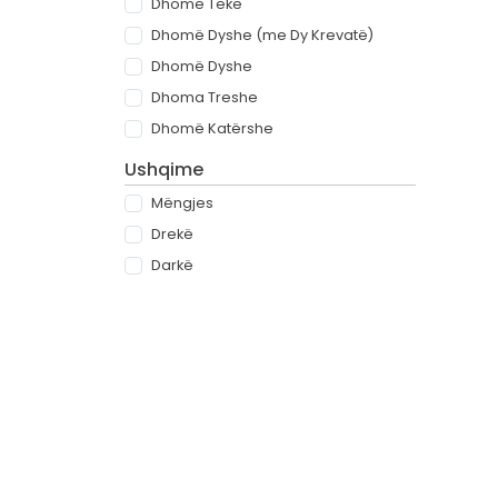
Dhomë Teke
Dhomë Dyshe (me Dy Krevatë)
Dhomë Dyshe
Dhoma Treshe
Dhomë Katërshe
Ushqime
Mëngjes
Drekë
Darkë
All-inclusive
Rreth
Partnerët