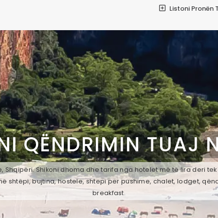
Listoni Pronën 
NI QËNDRIMIN TUAJ 
, Shqipëri. Shikoni dhoma dhe tarifa nga hotelet më të lira deri te
ë shtëpi, bujtina, hostele, shtepi per pushime, chalet, lodget, qën
breakfast.