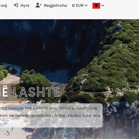
Tuaj
Hyni
Regjistrohu
€ EUR
NË
LASHTE
k ato luksoze me përshkrime, imazhe, lokacione,
drim në fermë, aparthotel, hanë, studio, bed and