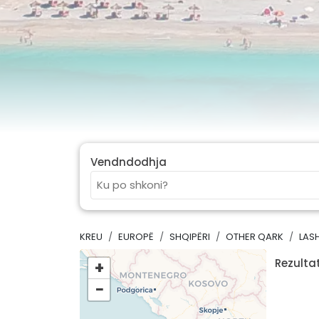
Vendndodhja
KREU
EUROPË
SHQIPËRI
OTHER QARK
LAS
Rezultat
+
−