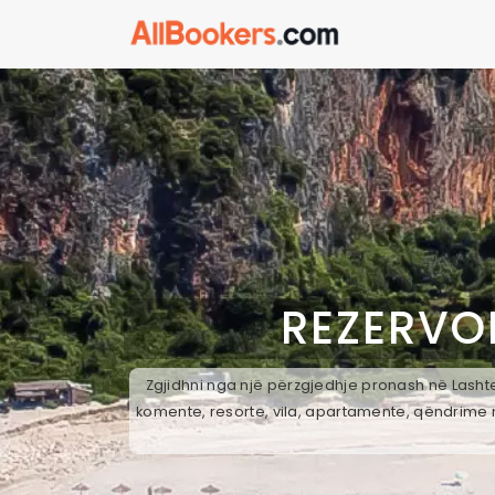
REZERVO
Zgjidhni nga një përzgjedhje pronash në Lashte
komente, resorte, vila, apartamente, qëndrime n