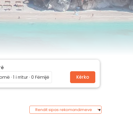
rë
omë · 1 i rritur · 0 Fëmijë
Kërko