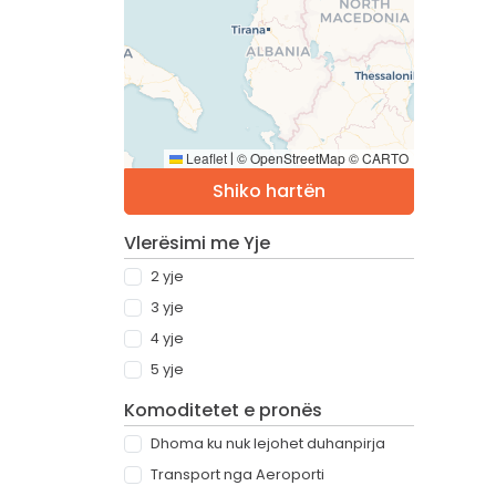
Leaflet
© OpenStreetMap © CARTO
|
Shiko hartën
Vlerësimi me Yje
2 yje
3 yje
4 yje
5 yje
Komoditetet e pronës
Dhoma ku nuk lejohet duhanpirja
Transport nga Aeroporti