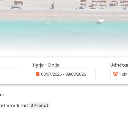
Hyrje - Dalje
Udhëta
1 dh
HTE
et e kërkimit
0 Pronat