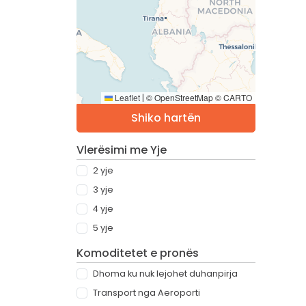
Leaflet
© OpenStreetMap © CARTO
|
Shiko hartën
Vlerësimi me Yje
2 yje
3 yje
4 yje
5 yje
Komoditetet e pronës
Dhoma ku nuk lejohet duhanpirja
Transport nga Aeroporti