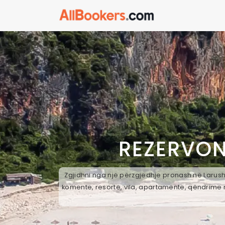
REZERVON
Zgjidhni nga një përzgjedhje pronash në Larushk
komente, resorte, vila, apartamente, qëndrime n