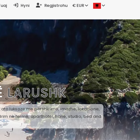
Tuaj
Hyni
Regjistrohu
€ EUR
Ë
LARUSHK
ek ato luksoze me përshkrime, imazhe, lokacione,
drim në fermë, aparthotel, hanë, studio, bed and