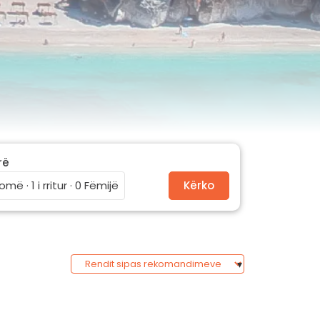
rë
omë · 1 i rritur · 0 Fëmijë
Kërko