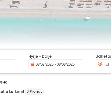
Hyrje - Dalje
Udhëta
1 dh
USHK
et e kërkimit
0 Pronat