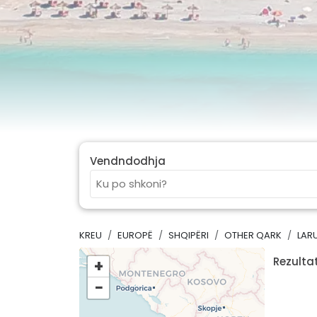
Vendndodhja
KREU
EUROPË
SHQIPËRI
OTHER QARK
LAR
Rezultat
+
−