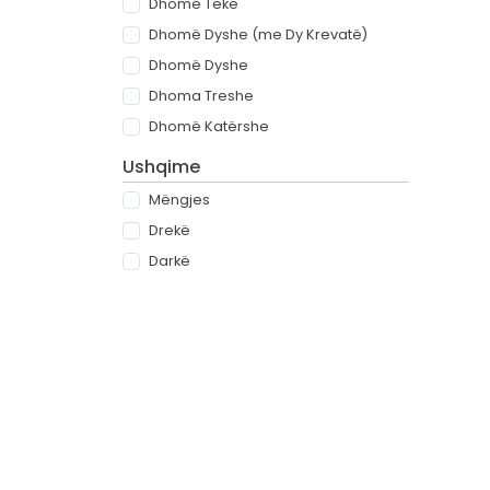
Dhomë Teke
Dhomë Dyshe (me Dy Krevatë)
Dhomë Dyshe
Dhoma Treshe
Dhomë Katërshe
Ushqime
Mëngjes
Drekë
Darkë
All-inclusive
Rreth
Partnerët