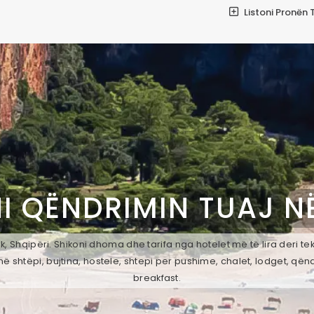
Listoni Pronën 
I QËNDRIMIN TUAJ N
, Shqipëri. Shikoni dhoma dhe tarifa nga hotelet më të lira deri t
ë shtëpi, bujtina, hostele, shtepi per pushime, chalet, lodget, qën
breakfast.