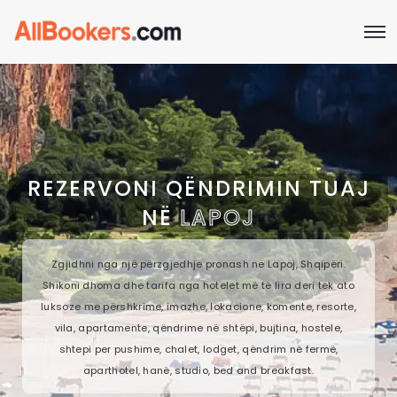
REZERVONI QËNDRIMIN TUAJ
NË
LAPOJ
Zgjidhni nga një përzgjedhje pronash në Lapoj, Shqipëri.
Shikoni dhoma dhe tarifa nga hotelet më të lira deri tek ato
luksoze me përshkrime, imazhe, lokacione, komente, resorte,
vila, apartamente, qëndrime në shtëpi, bujtina, hostele,
shtepi per pushime, chalet, lodget, qëndrim në fermë,
aparthotel, hanë, studio, bed and breakfast.