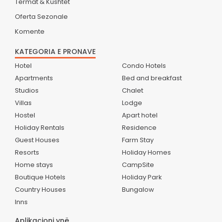
Termat & Kushtet
Oferta Sezonale
Komente
KATEGORIA E PRONAVE
Hotel
Condo Hotels
Apartments
Bed and breakfast
Studios
Chalet
Villas
Lodge
Hostel
Apart hotel
Holiday Rentals
Residence
Guest Houses
Farm Stay
Resorts
Holiday Homes
Home stays
CampSite
Boutique Hotels
Holiday Park
Country Houses
Bungalow
Inns
Aplikacioni ynë