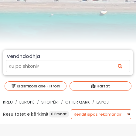
Vendndodhja
Klasifikoni dhe Filtroni
Hartat
KREU
EUROPË
SHQIPËRI
OTHER QARK
LAPOJ
Rezultatet e kërkimit
0 Pronat