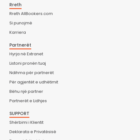
Rreth
Rreth AllBookers.com
Si punojmë
Karriera
Partnerët
Hyrja në Extranet
Listoni pronën tuaj
Ndihma për partnerët
Për agjentët e udhëtimit
Bëhu një partner
Partnerët e Lidhjes
SUPPORT
Shërbimi i Klientit
Deklarata e Privatësisë