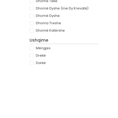
Dhomë Teke
Dhomë Dyshe (me Dy Krevatë)
Dhomë Dyshe
Dhoma Treshe
Dhomë Katërshe
Ushqime
Mëngjes
Drekë
Darkë
All-inclusive
Rreth
Partnerët