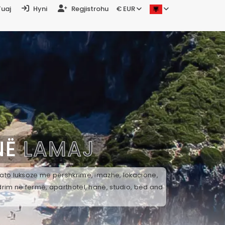
Tuaj
Hyni
Regjistrohu
€ EUR
NË
LAMAJ
k ato luksoze me përshkrime, imazhe, lokacione,
drim në fermë, aparthotel, hanë, studio, bed and