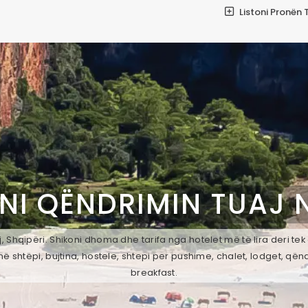
Listoni Pronën 
NI QËNDRIMIN TUAJ 
 Shqipëri. Shikoni dhoma dhe tarifa nga hotelet më të lira deri te
ë shtëpi, bujtina, hostele, shtepi per pushime, chalet, lodget, qën
breakfast.