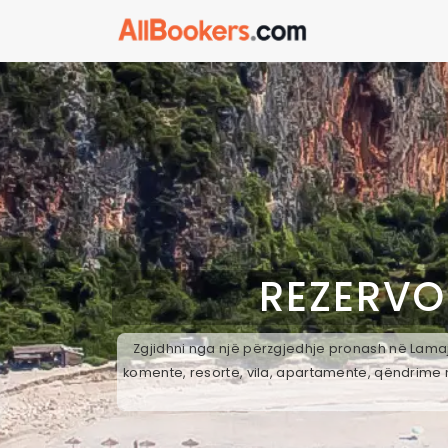
REZERVO
Zgjidhni nga një përzgjedhje pronash në Lamaj,
komente, resorte, vila, apartamente, qëndrime n