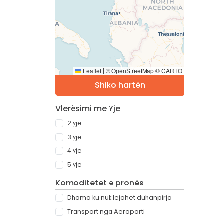
Leaflet
© OpenStreetMap © CARTO
|
Shiko hartën
Vlerësimi me Yje
2 yje
3 yje
4 yje
5 yje
Komoditetet e pronës
Dhoma ku nuk lejohet duhanpirja
Transport nga Aeroporti