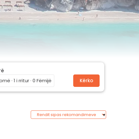
rë
omë · 1 i rritur · 0 Fëmijë
Kërko