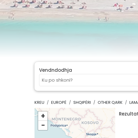
Vendndodhja
KREU
EUROPË
SHQIPËRI
OTHER QARK
LAM
Rezultat
+
−