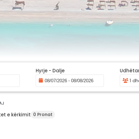
Hyrje - Dalje
Udhëta
1 dh
AJ
et e kërkimit
0 Pronat